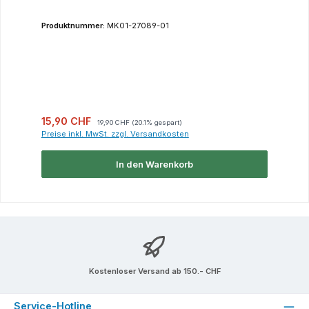
Produktnummer:
MK01-27089-01
Verkaufspreis:
Regulärer Preis:
15,90 CHF
19,90 CHF
(20.1% gespart)
Preise inkl. MwSt. zzgl. Versandkosten
In den Warenkorb
Kostenloser Versand ab 150.- CHF
Service-Hotline