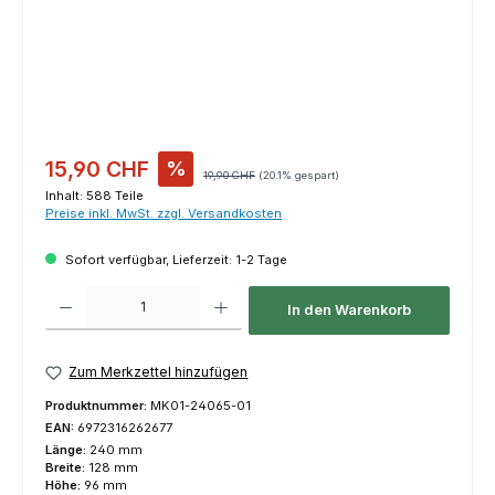
Verkaufspreis:
15,90 CHF
%
Regulärer Preis:
19,90 CHF
(20.1% gespart)
Inhalt:
588 Teile
Preise inkl. MwSt. zzgl. Versandkosten
Sofort verfügbar, Lieferzeit: 1-2 Tage
Produkt Anzahl: Gib den gewünschten Wert ein oder benutze die Schaltfl
In den Warenkorb
Zum Merkzettel hinzufügen
Produktnummer:
MK01-24065-01
EAN:
6972316262677
Länge:
240 mm
Breite:
128 mm
Höhe:
96 mm