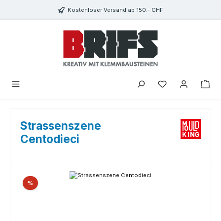
Zum Hauptinhalt springen
Kostenloser Versand ab 150.- CHF
Du hast 0 Produkte
Strassenszene
Centodieci
Bildergalerie überspringen
Rabatt
%