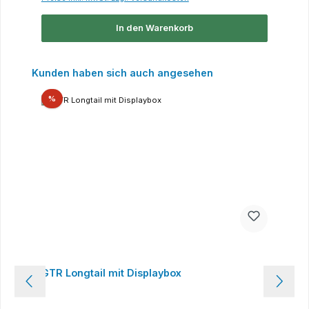
In den Warenkorb
Produktgalerie überspringen
Kunden haben sich auch angesehen
Rabatt
%
GTR Longtail mit Displaybox