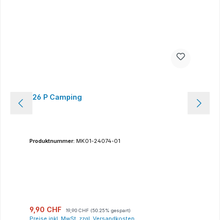
126 P Camping
Produktnummer:
MK01-24074-01
Verkaufspreis:
Regulärer Preis:
9,90 CHF
19,90 CHF
(50.25% gespart)
Preise inkl. MwSt. zzgl. Versandkosten