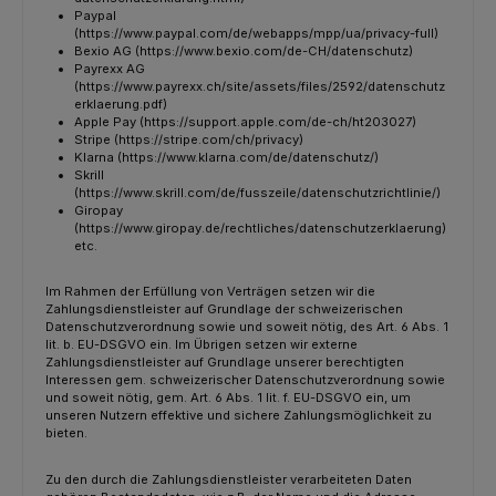
Paypal
(https://www.paypal.com/de/webapps/mpp/ua/privacy-full)
Bexio AG (https://www.bexio.com/de-CH/datenschutz)
Payrexx AG
(https://www.payrexx.ch/site/assets/files/2592/datenschutz
erklaerung.pdf)
Apple Pay (https://support.apple.com/de-ch/ht203027)
Stripe (https://stripe.com/ch/privacy)
Klarna (https://www.klarna.com/de/datenschutz/)
Skrill
(https://www.skrill.com/de/fusszeile/datenschutzrichtlinie/)
Giropay
(https://www.giropay.de/rechtliches/datenschutzerklaerung)
etc.
Im Rahmen der Erfüllung von Verträgen setzen wir die
Zahlungsdienstleister auf Grundlage der schweizerischen
Datenschutzverordnung sowie und soweit nötig, des Art. 6 Abs. 1
lit. b. EU-DSGVO ein. Im Übrigen setzen wir externe
Zahlungsdienstleister auf Grundlage unserer berechtigten
Interessen gem. schweizerischer Datenschutzverordnung sowie
und soweit nötig, gem. Art. 6 Abs. 1 lit. f. EU-DSGVO ein, um
unseren Nutzern effektive und sichere Zahlungsmöglichkeit zu
bieten.
Zu den durch die Zahlungsdienstleister verarbeiteten Daten