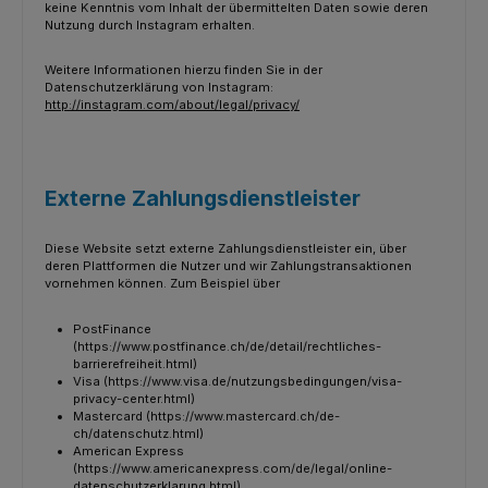
keine Kenntnis vom Inhalt der übermittelten Daten sowie deren
Nutzung durch Instagram erhalten.
Weitere Informationen hierzu finden Sie in der
Datenschutzerklärung von Instagram:
http://instagram.com/about/legal/privacy/
Externe Zahlungsdienstleister
Diese Website setzt externe Zahlungsdienstleister ein, über
deren Plattformen die Nutzer und wir Zahlungstransaktionen
vornehmen können. Zum Beispiel über
PostFinance
(https://www.postfinance.ch/de/detail/rechtliches-
barrierefreiheit.html)
Visa (https://www.visa.de/nutzungsbedingungen/visa-
privacy-center.html)
Mastercard (https://www.mastercard.ch/de-
ch/datenschutz.html)
American Express
(https://www.americanexpress.com/de/legal/online-
datenschutzerklarung.html)