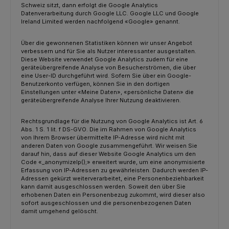
Schweiz sitzt, dann erfolgt die Google Analytics
Datenverarbeitung durch Google LLC. Google LLC und Google
Ireland Limited werden nachfolgend «Google» genannt.
Über die gewonnenen Statistiken können wir unser Angebot
verbessern und für Sie als Nutzer interessanter ausgestalten.
Diese Website verwendet Google Analytics zudem für eine
geräteübergreifende Analyse von Besucherströmen, die über
eine User-ID durchgeführt wird. Sofern Sie über ein Google-
Benutzerkonto verfügen, können Sie in den dortigen
Einstellungen unter «Meine Daten», «persönliche Daten» die
geräteübergreifende Analyse Ihrer Nutzung deaktivieren.
Rechtsgrundlage für die Nutzung von Google Analytics ist Art. 6
Abs. 1 S. 1 lit. f DS-GVO. Die im Rahmen von Google Analytics
von Ihrem Browser übermittelte IP-Adresse wird nicht mit
anderen Daten von Google zusammengeführt. Wir weisen Sie
darauf hin, dass auf dieser Website Google Analytics um den
Code «_anonymizeIp();» erweitert wurde, um eine anonymisierte
Erfassung von IP-Adressen zu gewährleisten. Dadurch werden IP-
Adressen gekürzt weiterverarbeitet, eine Personenbeziehbarkeit
kann damit ausgeschlossen werden. Soweit den über Sie
erhobenen Daten ein Personenbezug zukommt, wird dieser also
sofort ausgeschlossen und die personenbezogenen Daten
damit umgehend gelöscht.