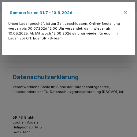
Zum Hauptinhalt springen
Kostenloser Versand ab 150.- CHF
Sommerferien 31.7 - 10.8.2026
Unser Ladengeschäft ist zur Zeit geschlossen. Online-Bestellung
werden bis 30.07.2026 12:00 Uhr versendet, dann wieder ab
10.08.2026. Ab Mittwoch 12.08.2026 sind wir wieder für euch im
Laden vor Ort. Euer BRIFS-Team
Du hast 0 Produkte
Datenschutzerklärung
Verantwortliche Stelle im Sinne der Datenschutzgesetze,
insbesondere der EU-Datenschutzgrundverordnung (DSGVO), ist:
BRIFS GmbH
Jochen Vogele
Heligeichstr. 14 B
8632 Tann