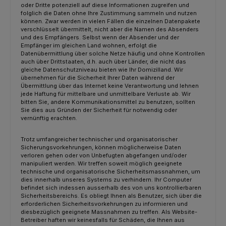
oder Dritte potenziell auf diese Informationen zugreifen und
folglich die Daten ohne Ihre Zustimmung sammeln und nutzen
können. Zwar werden in vielen Fällen die einzelnen Datenpakete
verschlüsselt übermittelt, nicht aber die Namen des Absenders
und des Empfängers. Selbst wenn der Absender und der
Empfänger im gleichen Land wohnen, erfolgt die
Datenübermittlung über solche Netze häufig und ohne Kontrollen
auch über Drittstaaten, d.h. auch über Länder, die nicht das
gleiche Datenschutzniveau bieten wie Ihr Domizilland. Wir
übernehmen für die Sicherheit Ihrer Daten während der
Übermittlung über das Internet keine Verantwortung und lehnen
jede Haftung für mittelbare und unmittelbare Verluste ab. Wir
bitten Sie, andere Kommunikationsmittel zu benutzen, sollten
Sie dies aus Gründen der Sicherheit für notwendig oder
vernünftig erachten.
Trotz umfangreicher technischer und organisatorischer
Sicherungsvorkehrungen, können möglicherweise Daten
verloren gehen oder von Unbefugten abgefangen und/oder
manipuliert werden. Wir treffen soweit möglich geeignete
technische und organisatorische Sicherheitsmassnahmen, um
dies innerhalb unseres Systems zu verhindern. Ihr Computer
befindet sich indessen ausserhalb des von uns kontrollierbaren
Sicherheitsbereichs. Es obliegt Ihnen als Benutzer, sich über die
erforderlichen Sicherheitsvorkehrungen zu informieren und
diesbezüglich geeignete Massnahmen zu treffen. Als Website-
Betreiber haften wir keinesfalls für Schäden, die Ihnen aus