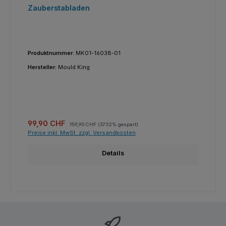
Zauberstabladen
Produktnummer:
MK01-16038-01
Hersteller:
Mould King
Verkaufspreis:
Regulärer Preis:
99,90 CHF
159,90 CHF
(37.52% gespart)
Preise inkl. MwSt. zzgl. Versandkosten
Details