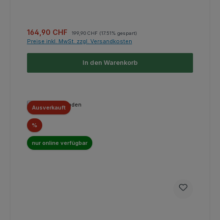
Verkaufspreis:
Regulärer Preis:
164,90 CHF
199,90 CHF
(17.51% gespart)
Preise inkl. MwSt. zzgl. Versandkosten
In den Warenkorb
Ausverkauft
Rabatt
%
nur online verfügbar