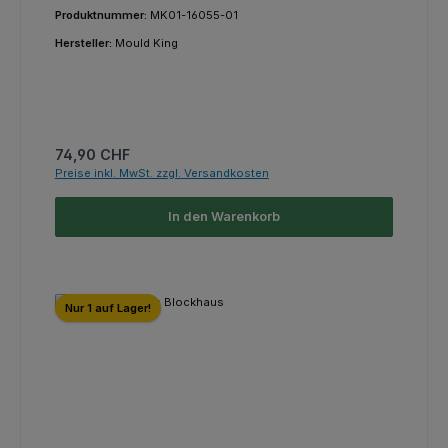
Produktnummer:
MK01-16055-01
Hersteller:
Mould King
Regulärer Preis:
74,90 CHF
Preise inkl. MwSt. zzgl. Versandkosten
In den Warenkorb
Nur 1 auf Lager!