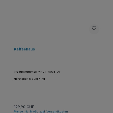
Kaffeehaus
Produktnummer:
MK01-16036-01
Hersteller:
Mould King
Regulärer Preis:
129,90 CHF
Preise inkl. MwSt. zzgl. Versandkosten