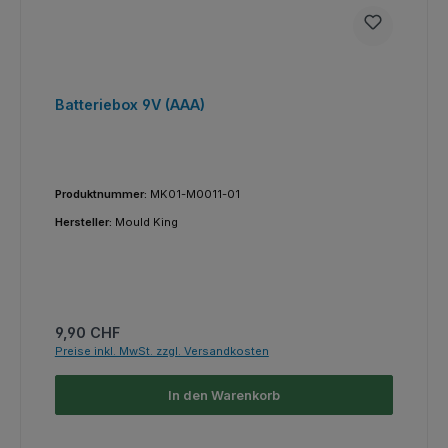
Batteriebox 9V (AAA)
Produktnummer:
MK01-M0011-01
Hersteller:
Mould King
Regulärer Preis:
9,90 CHF
Preise inkl. MwSt. zzgl. Versandkosten
In den Warenkorb