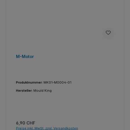
M-Motor
Produktnummer:
MK01-M0004-01
Hersteller:
Mould King
Regulärer Preis:
6,90 CHF
Preise inkl. MwSt. zzgl. Versandkosten