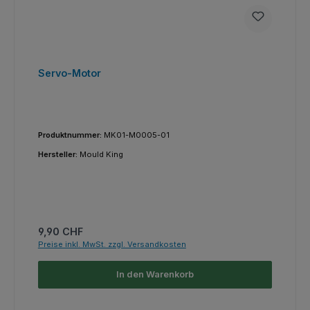
Servo-Motor
Produktnummer:
MK01-M0005-01
Hersteller:
Mould King
Regulärer Preis:
9,90 CHF
Preise inkl. MwSt. zzgl. Versandkosten
In den Warenkorb