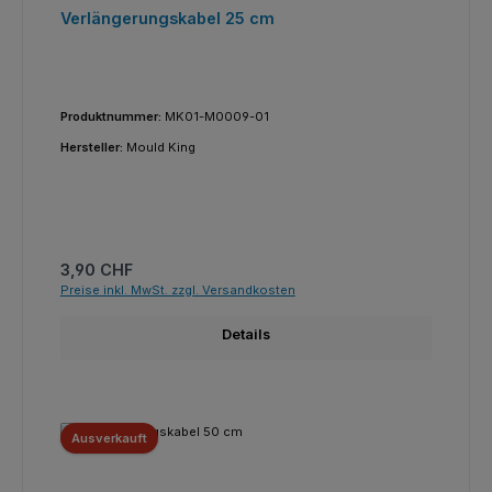
Verlängerungskabel 25 cm
Produktnummer:
MK01-M0009-01
Hersteller:
Mould King
Regulärer Preis:
3,90 CHF
Preise inkl. MwSt. zzgl. Versandkosten
Details
Ausverkauft