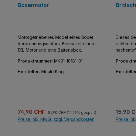
Boxermotor
Britisc
Motorgetriebenes Model eines Boxer
Dieses det
Verbrennungsmotors. Beinhaltet einen
echten br
1XL-Motor und eine Batteriebox.
nachempfu
Bauweise 
Produktnummer:
MK01-10181-01
Produkt
bei rauer 
Teilen ist
Hersteller:
Mould King
Herstelle
diejenigen
Funktional
Modellen 
Regulärer Preis:
Verkaufspreis:
Reguläre
74,90 CHF
15,90 
89,90 CHF
(16.69% gespart)
Preise inkl. MwSt. zzgl. Versandkosten
Preise ink
In den Warenkorb