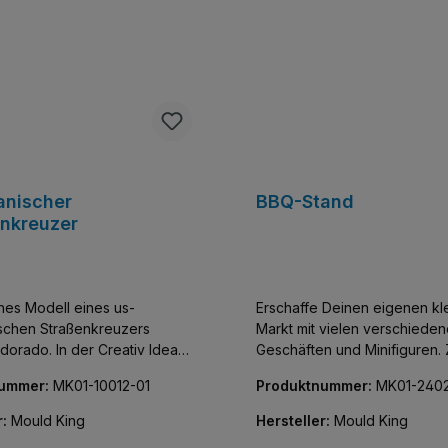
anischer
BBQ-Stand
enkreuzer
es Modell eines us-
Erschaffe Deinen eigenen kl
schen Straßenkreuzers
Markt mit vielen verschiede
ldorado. In der Creativ Idea-
Geschäften und Minifiguren. Zum
 Mould King finden sich viele
zMittag eine feine Cervelat vo
nummer:
MK01-10012-01
Produktnummer:
MK01-2402
n Sportwagen und Oldtimer-
Enthält eine passende Minifig
ürs Regal oder die Vitrine.
r:
Mould King
Hersteller:
Mould King
 der bekannte MOC-Designer