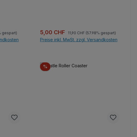
Regulärer Preis:
Verkaufspreis:
5,00 CHF
% gespart)
11,90 CHF
(57.98% gespart)
sandkosten
Preise inkl. MwSt. zzgl. Versandkosten
b
In den Warenkorb
Rabatt
%