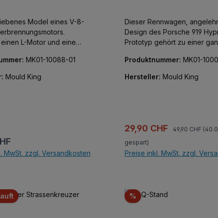
iebenes Model eines V-8-
Dieser Rennwagen, angelehn
Verbrennungsmotors.
Design des Porsche 919 Hyp
t einen L-Motor und eine
Prototyp gehört zu einer ga
x.
von Automobil-Sammlerstück
nummer:
MK01-10088-01
Produktnummer:
MK01-1000
Erwachsene. Die detailgetre
sehen erstklassig aus und dü
r:
Mould King
Hersteller:
Mould King
keiner Vitrine fehlen. Sehr gu
der Bausteine.100% kompatib
den Klemmbausteinen des
Marktführers.Gut verständlic
Bauanleitung beiliegend.
Regulärer Preis:
Verkaufspreis:
29,90 CHF
49,90 CHF
(40.
r Preis:
CHF
gespart)
l. MwSt. zzgl. Versandkosten
Preise inkl. MwSt. zzgl. Ver
In den Warenkor
Rabatt
auft
%