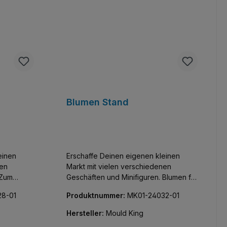
Blumen Stand
einen
Erschaffe Deinen eigenen kleinen
nen
Markt mit vielen verschiedenen
Geschäften und Minifiguren. Blumen für
m Grill.
die Liebste. Enthält eine passende
8-01
Produktnummer:
MK01-24032-01
ur.
Minifigur.
Hersteller:
Mould King