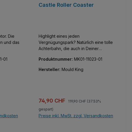
Castle Roller Coaster
tor. Die
Highlight eines jeden
en und das
Vergnügungspark? Natürlich eine tolle
Achterbahn, die auch in Deiner
Klemmbausteinstadt nicht fehlen darf -
1-01
Produktnummer:
MK01-11023-01
am besten noch kombiniert mit einer
Ritterbaurg. Power Functions: 2 x L-
Hersteller:
Mould King
Motoren und eine Batteriebox (6x AA-
Batterien nicht enthalten)
Regulärer Preis:
Verkaufspreis:
74,90 CHF
119,90 CHF
(37.53%
gespart)
sandkosten
Preise inkl. MwSt. zzgl. Versandkosten
b
In den Warenkorb