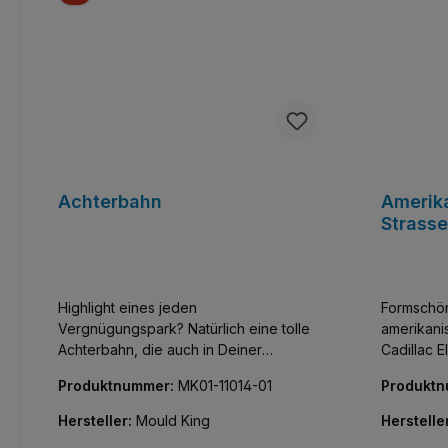
Achterbahn
Amerik
Strass
Highlight eines jeden
Formschön
Vergnügungspark? Natürlich eine tolle
amerikani
Achterbahn, die auch in Deiner
Cadillac E
Klemmbausteinstadt nicht fehlen darf.
Reihe von
Produktnummer:
MK01-11014-01
Produkt
Power Functions: 3 x L-Motoren und
gelungene
eine Batteriebox (6x AAA-Batterien
Modellen f
Hersteller:
Mould King
Herstelle
nicht enthalten)
Vor allem