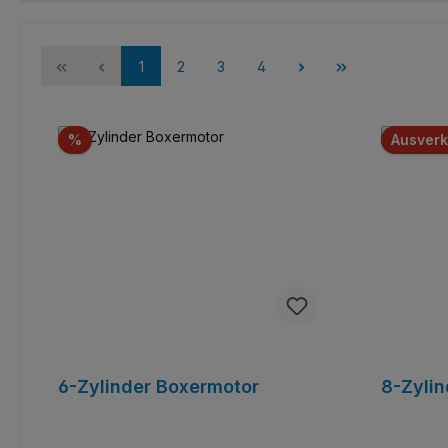
Seite
Seite
Seite
Seite
1
2
3
4
Rabatt
%
Ausverk
6-Zylinder Boxermotor
8-Zylin