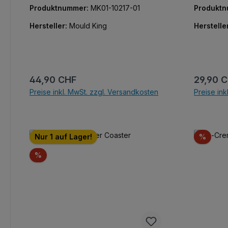
klassisches Segelerlebnis.
abnehmen
Produktnummer:
MK01-10217-01
Produkt
Hersteller:
Mould King
Herstelle
Regulärer Preis:
Reguläre
44,90 CHF
29,90 
Preise inkl. MwSt. zzgl. Versandkosten
Preise ink
Rabat
Nur 1 auf Lager!
%
Rabatt
%