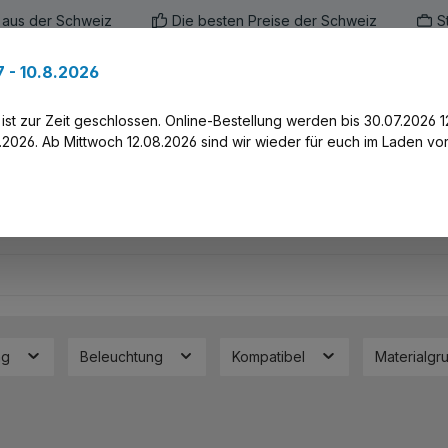
 aus der Schweiz
Die besten Preise der Schweiz
S
 - 10.8.2026
en
Marken
Alle Produkte
Druck-Servi
st zur Zeit geschlossen. Online-Bestellung werden bis 30.07.2026 1
2026. Ab Mittwoch 12.08.2026 sind wir wieder für euch im Laden vor
ng
Beleuchtung
Kompatibel
Materialg