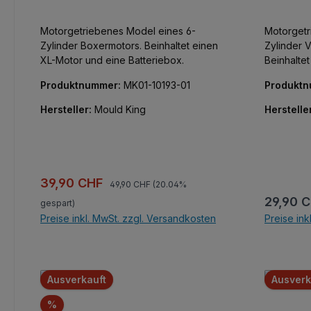
Motorgetriebenes Model eines 6-
Motorgetr
Zylinder Boxermotors. Beinhaltet einen
Zylinder 
XL-Motor und eine Batteriebox.
Beinhalte
Batteriebo
Produktnummer:
MK01-10193-01
Produkt
Hersteller:
Mould King
Herstelle
Regulärer Preis:
Verkaufspreis:
39,90 CHF
49,90 CHF
(20.04%
Reguläre
29,90 
gespart)
Preise inkl. MwSt. zzgl. Versandkosten
Preise ink
In den Warenkorb
Ausverkauft
Ausverk
Rabatt
%