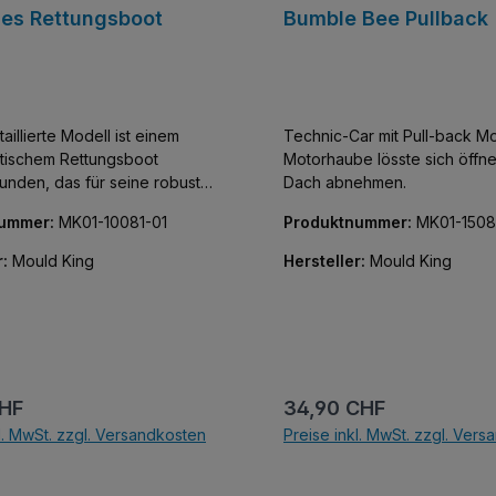
hes Rettungsboot
Bumble Bee Pullback
aillierte Modell ist einem
Technic-Car mit Pull-back Mo
itischem Rettungsboot
Motorhaube lösste sich öffn
nden, das für seine robuste
Dach abnehmen.
und seine Zuverlässigkeit
nummer:
MK01-10081-01
Produktnummer:
MK01-1508
See bekannt ist. Mit 364
 dieses Set perfekt für
r:
Mould King
Hersteller:
Mould King
, die akribische Details und
ität auch bei kleinen
schätzen.
r Preis:
Regulärer Preis:
CHF
34,90 CHF
l. MwSt. zzgl. Versandkosten
Preise inkl. MwSt. zzgl. Ver
In den Warenkorb
In den Warenkor