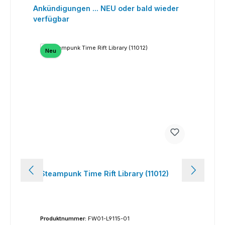
Produktgalerie überspringen
Ankündigungen ... NEU oder bald wieder
verfügbar
Neu
N
Steampunk Time Rift Library (11012)
Wat
Produktnummer:
FW01-L9115-01
Pro