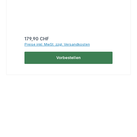
Regulärer Preis:
Reg
179,90 CHF
14
Preise inkl. MwSt. zzgl. Versandkosten
Pre
Vorbestellen