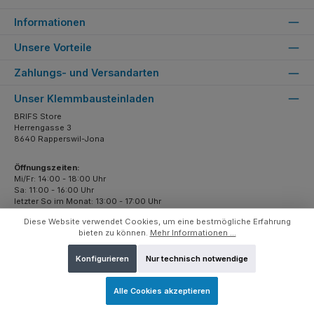
Informationen
Unsere Vorteile
Zahlungs- und Versandarten
Unser Klemmbausteinladen
BRIFS Store
Herrengasse 3
8640 Rapperswil-Jona
Öffnungszeiten:
Mi/Fr: 14:00 - 18:00 Uhr
Sa: 11:00 - 16:00 Uhr
letzter So im Monat: 13:00 - 17:00 Uhr
Diese Website verwendet Cookies, um eine bestmögliche Erfahrung
bieten zu können.
Mehr Informationen ...
Sicher Einkaufen
Konfigurieren
Nur technisch notwendige
Über uns
Unsere Leidenschaft ist der Klemmbaustein und diese Leidenschaft
Alle Cookies akzeptieren
möchten wir mit Dir teilen.