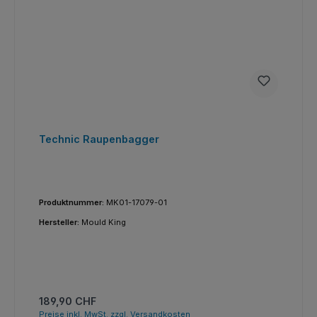
Technic Raupenbagger
Produktnummer:
MK01-17079-01
Hersteller:
Mould King
Regulärer Preis:
189,90 CHF
Preise inkl. MwSt. zzgl. Versandkosten