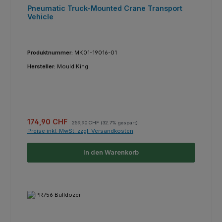
Pneumatic Truck-Mounted Crane Transport
Vehicle
Produktnummer:
MK01-19016-01
Hersteller:
Mould King
Verkaufspreis:
Regulärer Preis:
174,90 CHF
259,90 CHF
(32.7% gespart)
Preise inkl. MwSt. zzgl. Versandkosten
In den Warenkorb