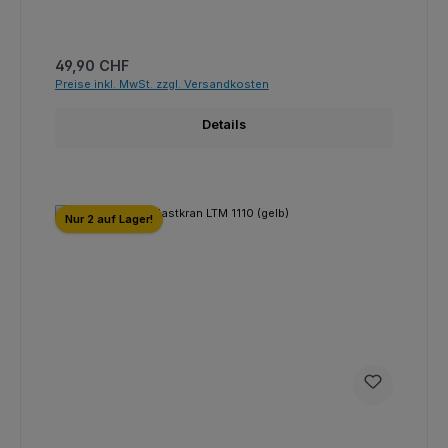
Regulärer Preis:
49,90 CHF
Preise inkl. MwSt. zzgl. Versandkosten
Details
Nur 2 auf Lager!