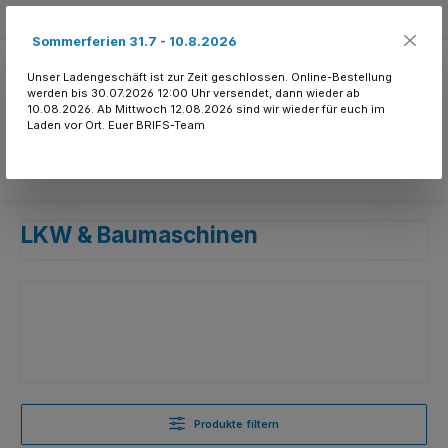
Zum Hauptinhalt springen
Kostenloser Versand ab 150.- CHF
Sommerferien 31.7 - 10.8.2026
Unser Ladengeschäft ist zur Zeit geschlossen. Online-Bestellung
werden bis 30.07.2026 12:00 Uhr versendet, dann wieder ab
10.08.2026. Ab Mittwoch 12.08.2026 sind wir wieder für euch im
Laden vor Ort. Euer BRIFS-Team
Du hast 0 Produkte
LKW & Baumaschinen
Produkte filtern