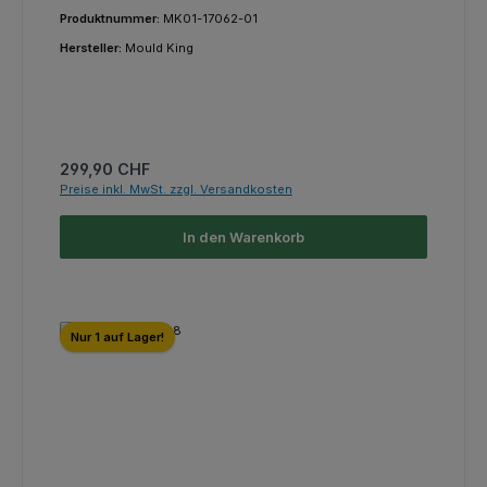
Produktnummer:
MK01-17062-01
Hersteller:
Mould King
Regulärer Preis:
299,90 CHF
Preise inkl. MwSt. zzgl. Versandkosten
In den Warenkorb
Nur 1 auf Lager!