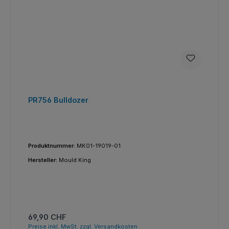
PR756 Bulldozer
Produktnummer:
MK01-19019-01
Hersteller:
Mould King
Regulärer Preis:
69,90 CHF
Preise inkl. MwSt. zzgl. Versandkosten