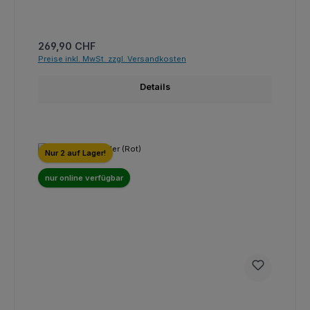
Regulärer Preis:
269,90 CHF
Preise inkl. MwSt. zzgl. Versandkosten
Details
Nur 2 auf Lager!
nur online verfügbar