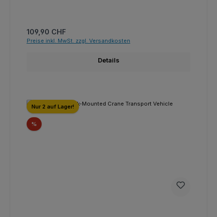
Regulärer Preis:
109,90 CHF
Preise inkl. MwSt. zzgl. Versandkosten
Details
Nur 2 auf Lager!
Rabatt
%