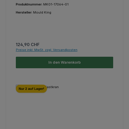
Produktnummer:
MK01-17064-01
Hersteller:
Mould King
Regulärer Preis:
124,90 CHF
Preise inkl. MwSt. zzgl. Versandkosten
In den Warenkorb
Nur 2 auf Lager!