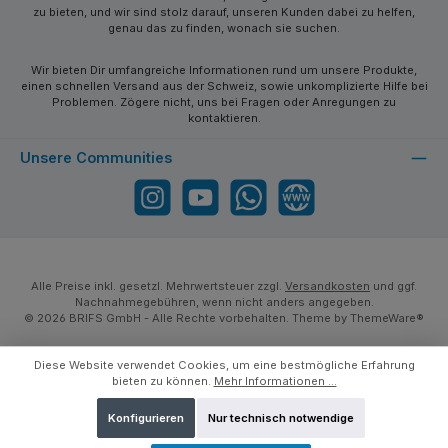
zu bieten, und wir sind stolz darauf, unseren Kunden dabei zu helfen,
genau das zu finden, wonach sie suchen.
Wir bieten Dir umfangreiche Informationen rund um unsere Produkte,
einen schnellen Versand aus der Schweiz, sowie unkomplizierte Hilfe bei
Problemen. Zögere nicht, uns bei Fragen oder Anregungen zu
kontaktieren.
Unsere Communities
Instagram
YouTube
WhatsApp
Website
Alle Preise inkl. gesetzl. Mehrwertsteuer zzgl.
Versandkosten
und ggf.
Nachnahmegebühren, wenn nicht anders angegeben.
© 2026 BRIFS GmbH - Alle Rechte vorbehalten. Theme by
ThemeWare®
Diese Website verwendet Cookies, um eine bestmögliche Erfahrung
bieten zu können.
Mehr Informationen ...
Konfigurieren
Nur technisch notwendige