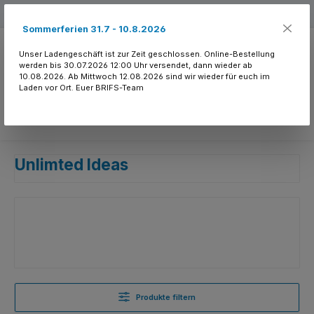
Zum Hauptinhalt springen
Kostenloser Versand ab 150.- CHF
Sommerferien 31.7 - 10.8.2026
Unser Ladengeschäft ist zur Zeit geschlossen. Online-Bestellung
werden bis 30.07.2026 12:00 Uhr versendet, dann wieder ab
10.08.2026. Ab Mittwoch 12.08.2026 sind wir wieder für euch im
Laden vor Ort. Euer BRIFS-Team
Du hast 0 Produkte
Unlimted Ideas
Produkte filtern