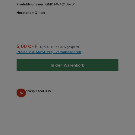
Produktnummer:
QM01-W42106-01
Hersteller:
Qman
Verkaufspreis:
Regulärer Preis:
5,00 CHF
11,90 CHF
(57.98% gespart)
Preise inkl. MwSt. zzgl. Versandkosten
In den Warenkorb
Rabatt
%