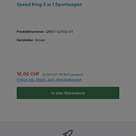
Speed King 3 in 1 Sportwagen
Produktnummer:
QM01-42102-01
Hersteller:
Qman
Verkaufspreis:
Regulärer Preis:
10,00 CHF
24,90 CHF
(59.84% gespart)
Preise inkl. MwSt. zzgl. Versandkosten
In den Warenkorb