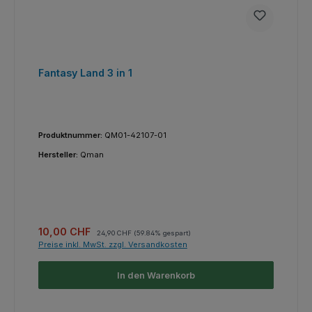
Fantasy Land 3 in 1
Produktnummer:
QM01-42107-01
Hersteller:
Qman
Verkaufspreis:
Regulärer Preis:
10,00 CHF
24,90 CHF
(59.84% gespart)
Preise inkl. MwSt. zzgl. Versandkosten
In den Warenkorb