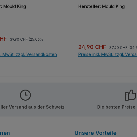
schätzen.
r:
Mould King
Hersteller:
Mould King
Regulärer Preis:
preis:
CHF
39,90 CHF
(25.06%
Regulärer Preis
Verkaufspreis:
24,90 CHF
37,90 CHF
(34.
l. MwSt. zzgl. Versandkosten
Preise inkl. MwSt. zzgl. Ver
In den Warenkorb
In den Warenkor
ller Versand aus der Schweiz
Die besten Preise
onen
Unsere Vorteile