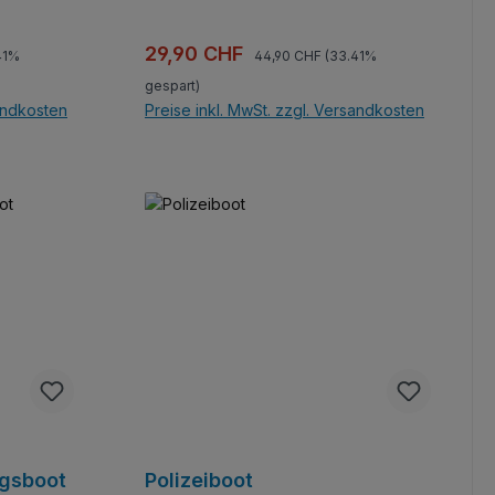
gners
Lizenziertes Model des Designers
Sticker.
armageddon1030. Set enthält Sticker.
Regulärer Preis:
Verkaufspreis:
29,90 CHF
41%
44,90 CHF
(33.41%
gespart)
sandkosten
Preise inkl. MwSt. zzgl. Versandkosten
b
gsboot
Polizeiboot