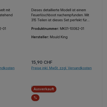
lt mit
Dieses detaillierte Modell ist einem
stehend
Feuerlöschboot nachempfunden. Mit
315 Teilen ist dieses Set perfekt für
f,
diejenigen, die akribische Details und
2-01
Produktnummer:
MK01-10082-01
d orangen
Funktionalität auch bei kleinen
erpflanze
Modellen schätzen.
Hersteller:
Mould King
Farben und
und der
nismus
Regulärer Preis:
15,90 CHF
sandkosten
Preise inkl. MwSt. zzgl. Versandkosten
rte
b
In den Warenkorb
wnfisch
en, wie am
Ausverkauft
Rabatt
%