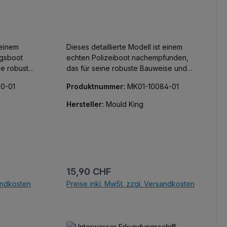
 einem
Dieses detaillierte Modell ist einem
ngsboot
echten Polizeiboot nachempfunden,
ne robuste
das für seine robuste Bauweise und
sigkeit
seine Zuverlässigkeit bei rauer See
0-01
Produktnummer:
MK01-10084-01
t 462
bekannt ist. Mit 413 Teilen ist dieses
für
Set perfekt für diejenigen, die
Hersteller:
Mould King
tails und
akribische Details und Funktionalität
en
auch bei kleinen Modellen schätzen.
Regulärer Preis:
15,90 CHF
sandkosten
Preise inkl. MwSt. zzgl. Versandkosten
In den Warenkorb