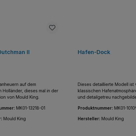
Dutchman II
Hafen-Dock
 anheuern auf dem
Dieses detaillierte Modell ist
 Holländer, dieses mal in der
klassischen Hafenatmosphäre 
ion von Mould King.
und detailgetreu nachgebilde
Teilen ist dieses Set perfekt 
nummer:
MK01-13218-01
Produktnummer:
MK01-1010
diejenigen, die akribische De
Funktionalität auch bei klein
r:
Mould King
Hersteller:
Mould King
Modellen schätzen. Das Dock 
Sitzplätzen, Rettungsringen 
kleinen Pizzeria ausgestattet