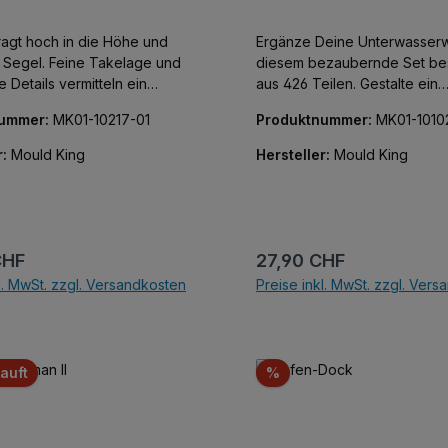
ragt hoch in die Höhe und
Ergänze Deine Unterwasserwe
le Segel. Feine Takelage und
diesem bezaubernde Set be
he Details vermitteln ein
aus 426 Teilen. Gestalte ein
s Segelerlebnis.
faszinierendes Unterwasserrif
nummer:
MK01-10217-01
Produktnummer:
MK01-1010
komplett mit einem leuchten
Clownfisch und bunten Wass
r:
Mould King
Hersteller:
Mould King
aus einer tollen Vielfalt an 
detaillierten Elementen. Die integrierten
LED-Lichter erwecken die
Unterwasserwelt zum Leben 
eingebaute Spiehluhrmecha
r Preis:
Regulärer Preis:
CHF
27,90 CHF
untermalt die Szene mit einer
l. MwSt. zzgl. Versandkosten
Preise inkl. MwSt. zzgl. Ver
entspannenden Melodie. Als weiteres
Highlight sorgt das mitgeliefe
In den Warenkor
Display dafür, dass dein Clo
und dein Riff so schön bleib
Rabatt
auft
%
ersten Tag.