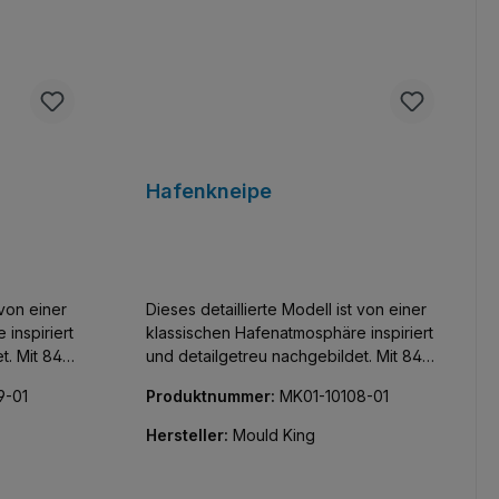
Hafenkneipe
 von einer
Dieses detaillierte Modell ist von einer
inspiriert
klassischen Hafenatmosphäre inspiriert
t. Mit 842
und detailgetreu nachgebildet. Mit 842
für
Teilen ist dieses Set perfekt für
9-01
Produktnummer:
MK01-10108-01
tails und
diejenigen, die akribische Details und
en
Funktionalität auch bei kleinen
Hersteller:
Mould King
ist mit
Modellen schätzen. Das Dock ist mit
und einer
Angelruten, Rettungsringen und
.
authentischem Geländern ausgestatte