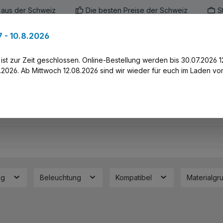
 aus der Schweiz
Die besten Preise der Schweiz
S
 - 10.8.2026
en
Marken
Alle Produkte
Druck-Servi
st zur Zeit geschlossen. Online-Bestellung werden bis 30.07.2026 1
2026. Ab Mittwoch 12.08.2026 sind wir wieder für euch im Laden vor
ng
Beleuchtung
Kompatibel
Materialg