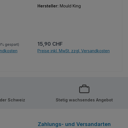
auch bei kleinen Modellen schätzen.
Hersteller:
Mould King
:
Regulärer Preis:
15,90 CHF
3% gespart)
sandkosten
Preise inkl. MwSt. zzgl. Versandkosten
b
In den Warenkorb
 der Schweiz
Stetig wachsendes Angebot
Zahlungs- und Versandarten