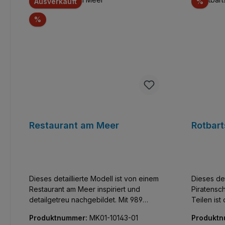
Rabat
Ausverkauft
%
Rabatt
%
Restaurant am Meer
Rotbar
Dieses detaillierte Modell ist von einem
Dieses det
Restaurant am Meer inspiriert und
Piratensc
detailgetreu nachgebildet. Mit 989
Teilen ist
Teilen ist dieses Set perfekt für
diejenigen
Produktnummer:
MK01-10143-01
Produkt
diejenigen, die akribische Details und
Funktional