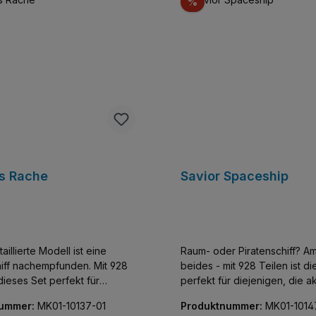
t
Rabatt
%
ts Rache
Savior Spaceship
aillierte Modell ist eine
Raum- oder Piratenschiff? Am
hiff nachempfunden. Mit 928
beides - mit 928 Teilen ist d
 dieses Set perfekt für
perfekt für diejenigen, die a
, die akribische Details und
Details und Funktionalität auc
nummer:
MK01-10137-01
Produktnummer:
MK01-1014
ität auch bei kleinen
kleinen Modellen schätzen.