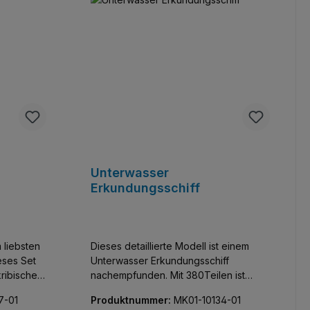
Unterwasser
Erkundungsschiff
 liebsten
Dieses detaillierte Modell ist einem
ieses Set
Unterwasser Erkundungsschiff
kribische
nachempfunden. Mit 380Teilen ist
h bei
dieses Set perfekt für diejenigen, die
7-01
Produktnummer:
MK01-10134-01
akribische Details und Funktionalität