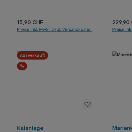
Regulärer Preis:
Reguläre
15,90 CHF
229,90
Preise inkl. MwSt. zzgl. Versandkosten
Preise ink
In den Warenkorb
Ausverkauft
Rabatt
%
Kaianlage
Marienk