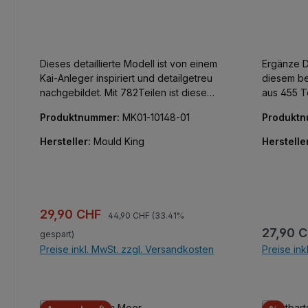
Dieses detaillierte Modell ist von einem
Ergänze D
Kai-Anleger inspiriert und detailgetreu
diesem b
nachgebildet. Mit 782Teilen ist dieses
aus 455 Te
Set perfekt für diejenigen, die
faszinier
Produktnummer:
MK01-10148-01
Produkt
akribische Details und Funktionalität
mit einem
auch bei kleinen Modellen schätzen.
und bunte
Hersteller:
Mould King
Herstelle
Vielfalt a
Elementen. Die integrierten LED-Li
erwecken
der einge
untermalt 
Regulärer Preis:
Verkaufspreis:
29,90 CHF
44,90 CHF
(33.41%
entspannenden
Reguläre
27,90 
gespart)
Highlight 
Preise inkl. MwSt. zzgl. Versandkosten
Preise ink
Display d
und deine
wie am er