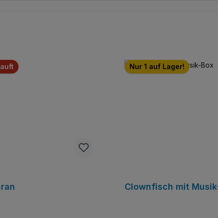
auft
Nur 1 auf Lager!
ran
Clownfisch mit Musik