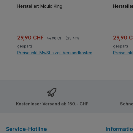
Funktionalität auch bei kleinen
Modellen 
Hersteller:
Mould King
Herstelle
Modellen schätzen. Das Restaurant ist
mit Sitzplätzen, Rettungsringen und
einem kleinen Boot ausgestattet.
Regulärer Preis:
Verkaufspreis:
Verkaufs
29,90 CHF
29,90 
44,90 CHF
(33.41%
gespart)
gespart)
Preise inkl. MwSt. zzgl. Versandkosten
Preise ink
Kostenloser Versand ab 150.- CHF
Schne
Service-Hotline
Informati