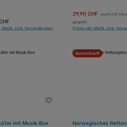
Lizenziertes Model des Desi
armageddon1030. Set enthält 
Regulärer Preis:
Verkaufspreis:
29,90 CHF
44,90 CHF
(33.
r Preis:
 CHF
gespart)
l. MwSt. zzgl. Versandkosten
Preise inkl. MwSt. zzgl. Ver
In den Warenkor
Ausverkauft
äfer mit Musik-Box
Norwegisches Rettun