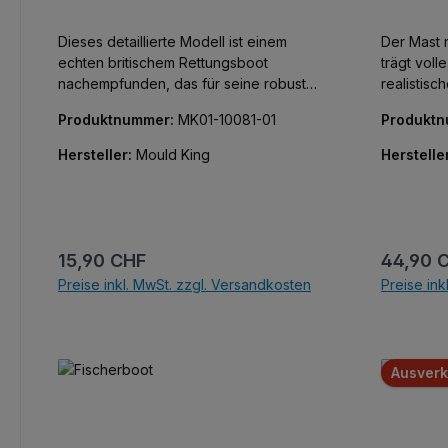
Dieses detaillierte Modell ist einem
Der Mast 
echten britischem Rettungsboot
trägt vol
nachempfunden, das für seine robuste
realistisc
Bauweise und seine Zuverlässigkeit
klassische
Produktnummer:
MK01-10081-01
Produkt
bei rauer See bekannt ist. Mit 364
Teilen ist dieses Set perfekt für
Hersteller:
Mould King
Herstelle
diejenigen, die akribische Details und
Funktionalität auch bei kleinen
Modellen schätzen.
Regulärer Preis:
Reguläre
15,90 CHF
44,90 
Preise inkl. MwSt. zzgl. Versandkosten
Preise ink
In den Warenkorb
Ausverk