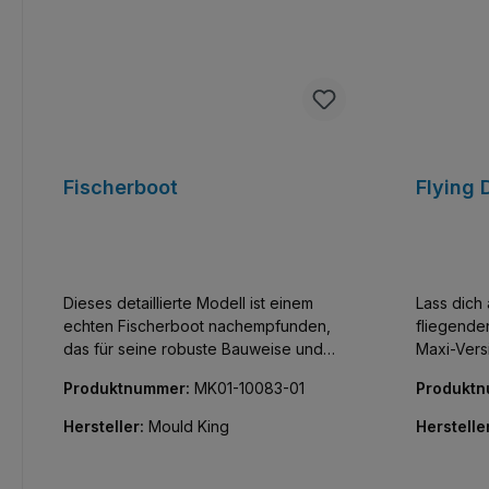
Fischerboot
Flying 
Dieses detaillierte Modell ist einem
Lass dich
echten Fischerboot nachempfunden,
fliegenden
das für seine robuste Bauweise und
Maxi-Vers
seine Zuverlässigkeit bei rauer See
Produktnummer:
MK01-10083-01
Produkt
bekannt ist. Mit 420 Teilen ist dieses
Set perfekt für diejenigen, die
Hersteller:
Mould King
Herstelle
akribische Details und Funktionalität
auch bei kleinen Modellen schätzen.