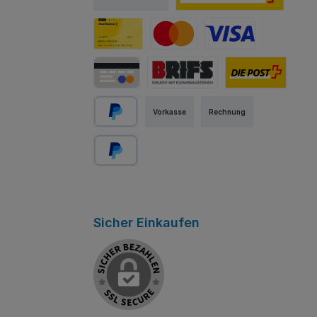
PostFinance E-Finance
PostFinance Card
Mastercard
Visa
Kredit-/Debitkarte
Abholung Store Rapperswil
Schweizer Post
Vorkasse
Rechnung
PayPal
Später bezahlen
Sicher Einkaufen