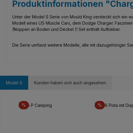
Produktinformationen "Charg
Unter der Model S Serie von Mould King versteckt sich ein 
Modell eines US-Muscle Cars, dem Dodge Charger. Fasziniere
(Noppen an Boden und Deckel )! Set enthält Aufkleber.
Die Serie umfasst weitere Modelle, alle mit dazugehöriger Samm
Model S
Kunden haben sich auch angesehen
Produktgalerie überspringen
Rabatt
Rabatt
%
%