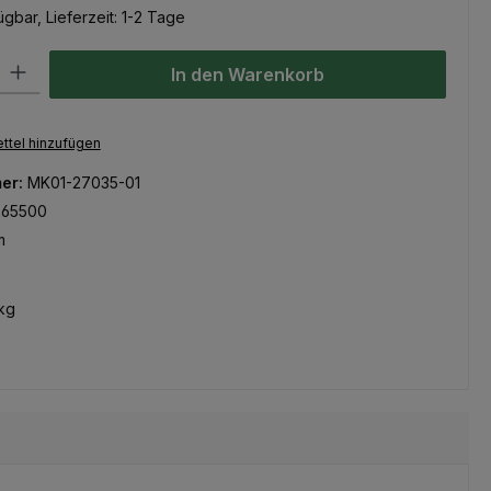
gbar, Lieferzeit: 1-2 Tage
l: Gib den gewünschten Wert ein oder benutze die Schaltflächen um
In den Warenkorb
ttel hinzufügen
er:
MK01-27035-01
265500
m
kg