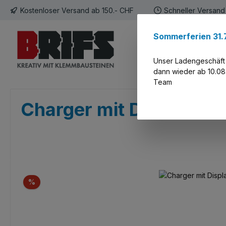
Kostenloser Versand ab 150.- CHF
Schneller Versand
 Hauptinhalt springen
Zur Suche springen
Zur Hauptnavigation springen
Sommerferien 31.7
Home
Kategori
Unser Ladengeschäft i
dann wieder ab 10.08.
Team
Charger mit Displaybox
Bildergalerie überspringen
Rabatt
%