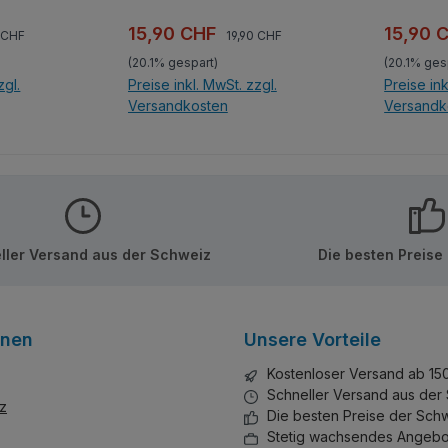
eignet
Blickwinkel und geeignet
Blickwink
r für
zum Ausstellen oder für
zum Ausst
ärer Preis:
Regulärer Preis:
Verkaufspreis:
Verkauf
15,90 CHF
15,90 
0 CHF
19,90 CHF
er
spannende Rennen! Unter
spannende 
(20.1% gespart)
(20.1% ges
von
der Model S Serie von
der Mode
zgl.
Preise inkl. MwSt. zzgl.
Preise ink
kt sich
Mould King versteckt sich
Mould Kin
Versandkosten
Versandk
an
ein wahrer Fundus an
ein wahr
n
gelungenen kleinen
gelungen
nkorb
In den Warenkorb
In d
len.
Sportwagen-Modellen.
Sportwag
edem
Faszinierend aus jedem
Faszinie
eignet
Blickwinkel und geeignet
Blickwink
r für
zum Ausstellen oder für
zum Ausst
!
spannende Rennen!
spannend
ller Versand aus der Schweiz
Die besten Preise
er
Inklusive bebaubarer
Inklusive
(Noppen
Kunststoff-Vitrine (Noppen
Kunststof
l )! Set
an Boden und Deckel )! Set
an Boden 
ie Serie
enthält Aufkleber. Die Serie
enthält Aufkleb
onen
Unsere Vorteile
delle,
umfasst weitere Modelle,
umfasst w
ger
alle mit dazugehöriger
alle mit 
Kostenloser Versand ab 15
sich auch
Sammelvitrine, die sich auch
Sammelvit
Schneller Versand aus der
stapeln lässt.
stapeln lä
z
Die besten Preise der Sch
Stetig wachsendes Angebo