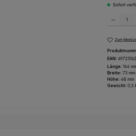
Sofort verfü
Produkt Anzah
Zum Merkze
Produktnumm
EAN:
6972316
Länge:
164 m
Breite:
73 mm
Höhe:
48 mm
Gewicht:
0,5 