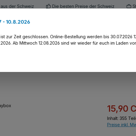
 aus der Schweiz
Die besten Preise der Schweiz
S
 - 10.8.2026
en
Marken
Alle Produkte
Druck-Servi
st zur Zeit geschlossen. Online-Bestellung werden bis 30.07.2026 1
2026. Ab Mittwoch 12.08.2026 sind wir wieder für euch im Laden vor
Verkaufspreis:
15,90 
Inhalt:
355 Teil
Preise inkl. M