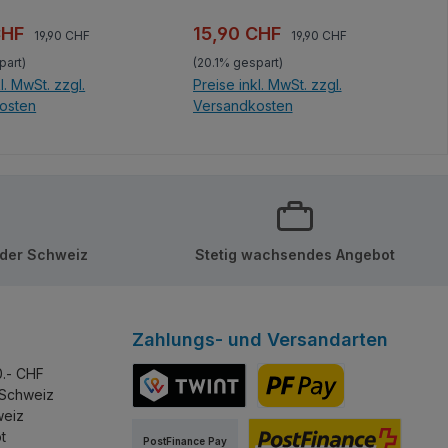
el und geeignet
Blickwinkel und geeignet
ellen oder für
zum Ausstellen oder für
Regulärer Preis:
Regulärer Preis:
spreis:
Verkaufspreis:
CHF
15,90 CHF
19,90 CHF
19,90 CHF
Rennen! Unter
spannende Rennen! Unter
part)
(20.1% gespart)
l S Serie von
der Model S Serie von
l. MwSt. zzgl.
Preise inkl. MwSt. zzgl.
g versteckt sich
Mould King versteckt sich
osten
Versandkosten
er Fundus an
ein wahrer Fundus an
en kleinen
gelungenen kleinen
en Warenkorb
In den Warenkorb
en-Modellen.
Sportwagen-Modellen.
rend aus jedem
Faszinierend aus jedem
el und geeignet
Blickwinkel und geeignet
ellen oder für
zum Ausstellen oder für
e Rennen!
spannende Rennen!
 der Schweiz
Stetig wachsendes Angebot
 bebaubarer
Inklusive bebaubarer
f-Vitrine (Noppen
Kunststoff-Vitrine (Noppen
und Deckel )! Set
an Boden und Deckel )! Set
er. Die Serie
enthält Aufkleber. Die Serie
Zahlungs- und Versandarten
eitere Modelle,
umfasst weitere Modelle,
dazugehöriger
alle mit dazugehöriger
0.- CHF
rine, die sich auch
Sammelvitrine, die sich auch
 Schweiz
sst.
stapeln lässt.
weiz
TWINT
PostFinance Pay
t
PostFinance Pay