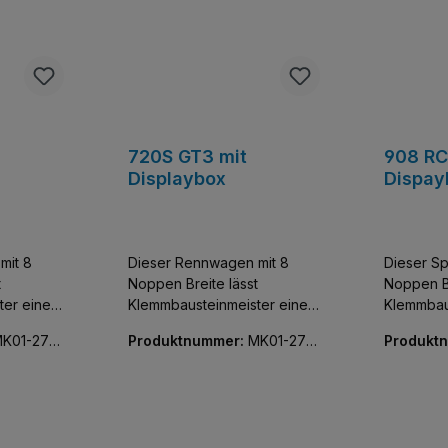
720S GT3 mit
908 RC
Displaybox
Dispay
mit 8
Dieser Rennwagen mit 8
Dieser Sp
t
Noppen Breite lässt
Noppen Br
ter einen
Klemmbausteinmeister einen
Klemmbau
tzer der
der exklusivsten Flitzer der
der exklu
K01-270
Produktnummer:
MK01-270
Produkt
e und
Welt sammeln. Baue und
Welt sam
64-01
74-01
entdecke diese
entdecke
bildung
detailgetreue Nachbildung
detailget
sta.
eines McLaren 720S.
eines Pe
edem
Faszinierend aus jedem
Faszinie