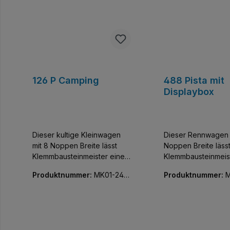
126 P Camping
488 Pista mit
Displaybox
Dieser kultige Kleinwagen
Dieser Rennwagen 
mit 8 Noppen Breite lässt
Noppen Breite läss
Klemmbausteinmeister einen
Klemmbausteinmeis
der coolsten Flitzer der Welt
der exklusivsten Fli
Produktnummer:
MK01-240
Produktnummer:
M
sammeln. Baue und
Welt sammeln. Bau
74-01
68-01
entdecke diese
entdecke diese
detailgetreue Nachbildung
detailgetreue Nach
eines italienischen
eines Ferrari 488 Pi
Kleinwagens der Marke Fiat.
Faszinierend aus j