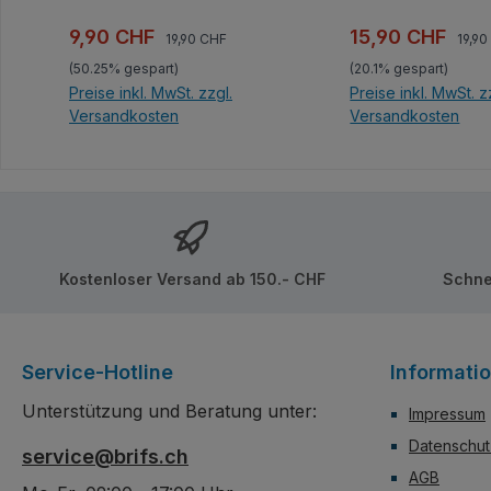
Faszinierend aus jedem
Blickwinkel und ge
Blickwinkel und geeignet
zum Ausstellen ode
Regulärer Preis:
Regul
Verkaufspreis:
Verkaufspreis:
9,90 CHF
15,90 CHF
19,90 CHF
19,9
zum Ausstellen oder für
spannende Rennen! Unt
(50.25% gespart)
(20.1% gespart)
spannende Rennen! Diesmal
der Model S Serie 
Preise inkl. MwSt. zzgl.
Preise inkl. MwSt. z
als Campngszene und nicht
Mould King verstec
Versandkosten
Versandkosten
wie bisher üblich mit
ein wahrer Fundus 
Digitalbox. Unter der Model
gelungenen kleine
In den Warenkorb
In den Ware
S Serie von Mould King
Sportwagen-Model
versteckt sich ein wahrer
Faszinierend aus j
Fundus an gelungenen
Blickwinkel und ge
kleinen Sportwagen-
zum Ausstellen ode
Modellen. Set enthält
spannende Rennen
Kostenloser Versand ab 150.- CHF
Schne
Aufkleber.
Inklusive bebaubar
Kunststoff-Vitrine 
an Boden und Decke
enthält Aufkleber. D
Service-Hotline
Informati
umfasst weitere Mo
alle mit dazugehöri
Unterstützung und Beratung unter:
Impressum
Sammelvitrine, die 
stapeln lässt.
Datenschut
service@brifs.ch
AGB