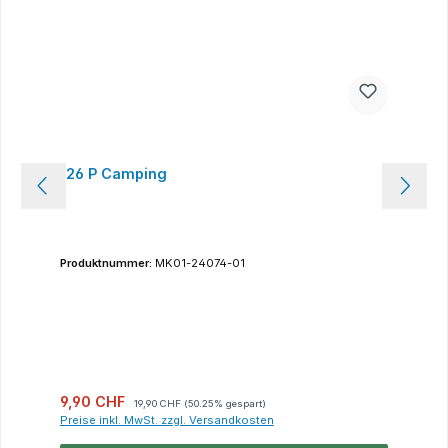
126 P Camping
Produktnummer:
MK01-24074-01
Verkaufspreis:
Regulärer Preis:
9,90 CHF
19,90 CHF
(50.25% gespart)
Preise inkl. MwSt. zzgl. Versandkosten