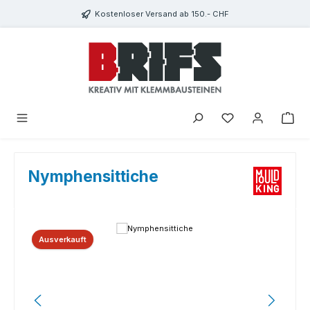
Zum Hauptinhalt springen
Kostenloser Versand ab 150.- CHF
Du hast 0 Produkte
Nymphensittiche
Bildergalerie überspringen
Ausverkauft