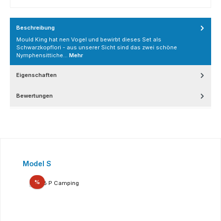
Beschreibung
Mould King hat nen Vogel und bewirbt dieses Set als
Schwarzkopflori - aus unserer Sicht sind das zwei schöne
Nymphensittiche…
Mehr
Eigenschaften
Bewertungen
Produktgalerie überspringen
Model S
Rabatt
%