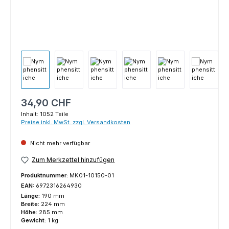
Regulärer Preis:
34,90 CHF
Inhalt:
1052 Teile
Preise inkl. MwSt. zzgl. Versandkosten
Nicht mehr verfügbar
Zum Merkzettel hinzufügen
Produktnummer:
MK01-10150-01
EAN:
6972316264930
Länge:
190 mm
Breite:
224 mm
Höhe:
285 mm
Gewicht:
1 kg