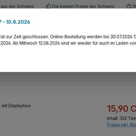
 aus der Schweiz
Die besten Preise der Schweiz
S
 - 10.8.2026
en
Marken
Alle Produkte
Druck-Servi
st zur Zeit geschlossen. Online-Bestellung werden bis 30.07.2026 1
2026. Ab Mittwoch 12.08.2026 sind wir wieder für euch im Laden vor
en F8 mit Displaybox
Verkaufspreis:
15,90 
Inhalt:
332 Teil
Preise inkl. M