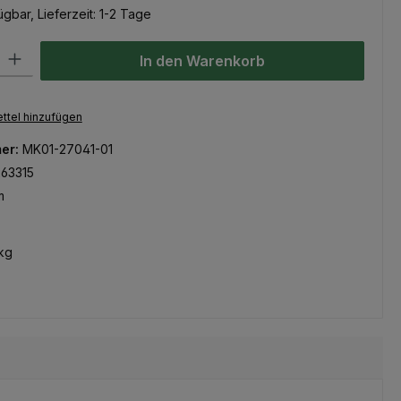
gbar, Lieferzeit: 1-2 Tage
l: Gib den gewünschten Wert ein oder benutze die Schaltflächen um
In den Warenkorb
ttel hinzufügen
er:
MK01-27041-01
263315
m
kg