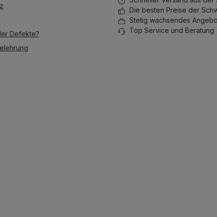
stapeln lässt.
stapeln lä
z
Die besten Preise der Sch
Stetig wachsendes Angebo
Top Service und Beratung
der Defekte?
elehrung