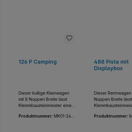
126 P Camping
488 Pista mit
Displaybox
Dieser kultige Kleinwagen
Dieser Rennwagen 
mit 8 Noppen Breite lässt
Noppen Breite läss
Klemmbausteinmeister einen
Klemmbausteinmeis
der coolsten Flitzer der Welt
der exklusivsten Fli
Produktnummer:
MK01-240
Produktnummer:
M
sammeln. Baue und
Welt sammeln. Bau
74-01
68-01
entdecke diese
entdecke diese
detailgetreue Nachbildung
detailgetreue Nach