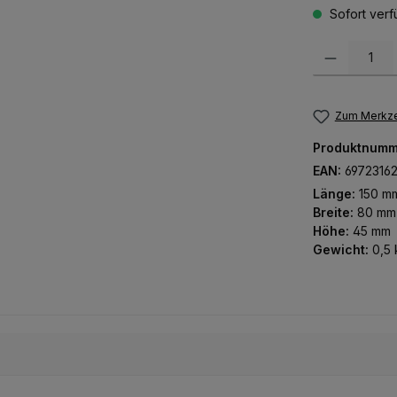
Sofort verfü
Produkt Anzah
Zum Merkze
Produktnumm
EAN:
6972316
Länge:
150 m
Breite:
80 mm
Höhe:
45 mm
Gewicht:
0,5 