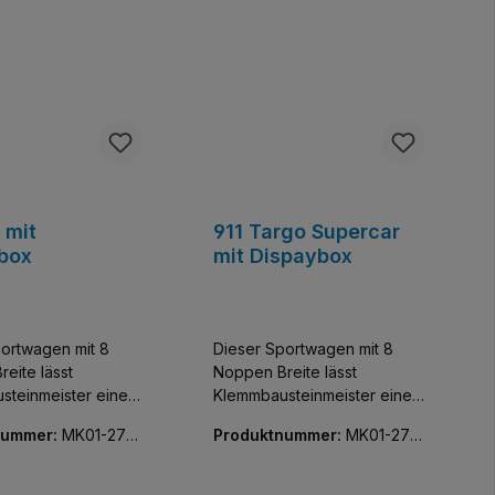
 mit
911 Targo Supercar
box
mit Dispaybox
ortwagen mit 8
Dieser Sportwagen mit 8
eite lässt
Noppen Breite lässt
steinmeister einen
Klemmbausteinmeister einen
sivsten Flitzer der
der exklusivsten Flitzer der
nummer:
MK01-270
Produktnummer:
MK01-270
meln. Baue und
Welt sammeln. Baue und
60-01
 diese
entdecke diese
reue Nachbildung
detailgetreue Nachbildung