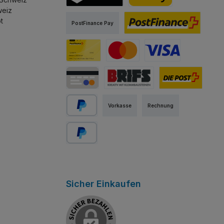
sst.
stapeln lässt.
weiz
TWINT
PostFinance Pay
t
PostFinance Pay
PostFinance E-Finance
PostFinance Card
Mastercard
Visa
Kredit-/Debitkarte
Abholung Store Rapperswil
Schweizer Post
Vorkasse
Rechnung
PayPal
Später bezahlen
Sicher Einkaufen