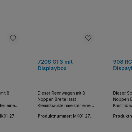
720S GT3 mit
908 RC
Displaybox
Dispay
mit 8
Dieser Rennwagen mit 8
Dieser Sp
t
Noppen Breite lässt
Noppen Br
ter einen
Klemmbausteinmeister einen
Klemmbau
tzer der
der exklusivsten Flitzer der
der exklu
K01-270
Produktnummer:
MK01-270
Produkt
e und
Welt sammeln. Baue und
Welt sam
64-01
74-01
entdecke diese
entdecke
bildung
detailgetreue Nachbildung
detailget