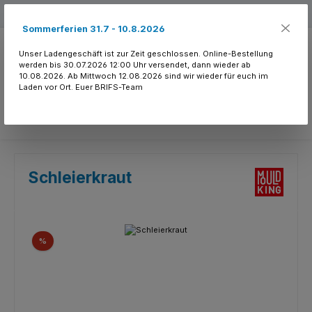
Zum Hauptinhalt springen
Kostenloser Versand ab 150.- CHF
Sommerferien 31.7 - 10.8.2026
Unser Ladengeschäft ist zur Zeit geschlossen. Online-Bestellung
werden bis 30.07.2026 12:00 Uhr versendet, dann wieder ab
10.08.2026. Ab Mittwoch 12.08.2026 sind wir wieder für euch im
Laden vor Ort. Euer BRIFS-Team
Du hast 0 Produkte
Schleierkraut
Bildergalerie überspringen
Rabatt
%