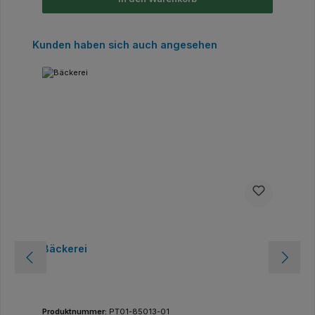
Produktgalerie überspringen
Kunden haben sich auch angesehen
Bäckerei
Produktnummer:
PT01-85013-01