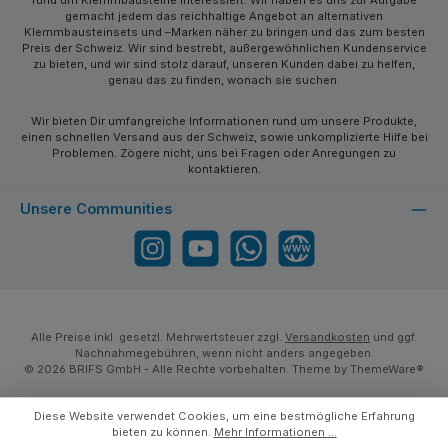
gemacht jedem das reichhaltige Angebot an alternativen
Klemmbausteinsets und –Marken näher zu bringen und das zum besten
Preis der Schweiz. Wir sind bestrebt, außergewöhnlichen Kundenservice
zu bieten, und wir sind stolz darauf, unseren Kunden dabei zu helfen,
genau das zu finden, wonach sie suchen.
Wir bieten Dir umfangreiche Informationen rund um unsere Produkte,
einen schnellen Versand aus der Schweiz, sowie unkomplizierte Hilfe bei
Problemen. Zögere nicht, uns bei Fragen oder Anregungen zu
kontaktieren.
Unsere Communities
Instagram
YouTube
WhatsApp
Website
Alle Preise inkl. gesetzl. Mehrwertsteuer zzgl.
Versandkosten
und ggf.
Nachnahmegebühren, wenn nicht anders angegeben.
© 2026 BRIFS GmbH - Alle Rechte vorbehalten. Theme by
ThemeWare®
Diese Website verwendet Cookies, um eine bestmögliche Erfahrung
bieten zu können.
Mehr Informationen ...