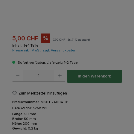
Verkaufspreis:
5,00 CHF
%
Regulärer Preis:
7,90 CHF
(36.71% gespart)
Inhalt:
144 Teile
Preise inkl. MwSt. zzgl. Versandkosten
Sofort verfügbar, Lieferzeit: 1-2 Tage
Produkt Anzahl: Gib den gewünschten Wert ein oder benutze die Schaltfl
In den Warenkorb
Zum Merkzettel hinzufügen
Produktnummer:
MK01-24004-01
EAN:
6972316268792
Länge:
50 mm
Breite:
50 mm
Höhe:
200 mm
Gewicht:
0,2 kg