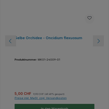
Gelbe Orchidee - Oncidium flexuosum
Produktnummer:
MK01-24009-01
Verkaufspreis:
Regulärer Preis:
5,00 CHF
9,90 CHF
(49.49% gespart)
Preise inkl. MwSt. zzgl. Versandkosten
In den Warenkorb