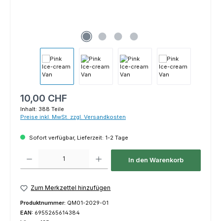
Regulärer Preis:
10,00 CHF
Inhalt:
388 Teile
Preise inkl. MwSt. zzgl. Versandkosten
Sofort verfügbar, Lieferzeit: 1-2 Tage
Produkt Anzahl: Gib den gewünschten Wert ein oder benutze die Schaltfl
In den Warenkorb
Zum Merkzettel hinzufügen
Produktnummer:
QM01-2029-01
EAN:
6955265614384