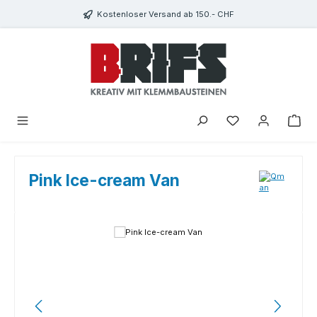
Zum Hauptinhalt springen
Kostenloser Versand ab 150.- CHF
Du hast 0 Produkte
Pink Ice-cream Van
Bildergalerie überspringen