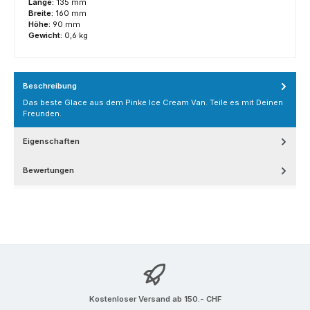
Länge:
135 mm
Breite:
160 mm
Höhe:
90 mm
Gewicht:
0,6 kg
Beschreibung
Das beste Glace aus dem Pinke Ice Cream Van. Teile es mit Deinen
Freunden.
Eigenschaften
Bewertungen
Kostenloser Versand ab 150.- CHF