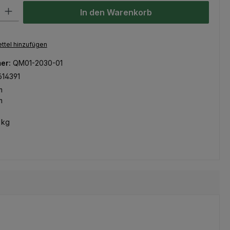
l: Gib den gewünschten Wert ein oder benutze die Schaltflächen um
In den Warenkorb
ttel hinzufügen
er:
QM01-2030-01
614391
m
m
 kg