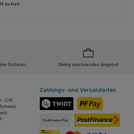
ht zu kurz.
 der Schweiz
Stetig wachsendes Angebot
Zahlungs- und Versandarten
0.- CHF
 Schweiz
weiz
TWINT
PostFinance Pay
t
PostFinance Pay
PostFinance E-Finance