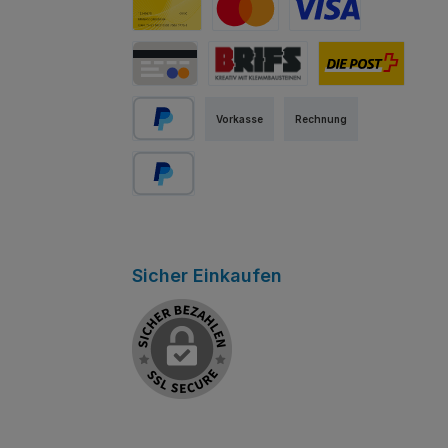
PostFinance Card
Mastercard
Visa
Kredit-/Debitkarte
Abholung Store Rapperswil
Schweizer Post
Vorkasse
Rechnung
PayPal
Später bezahlen
Sicher Einkaufen