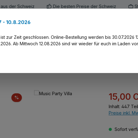
 aus der Schweiz
Die besten Preise der Schweiz
S
 - 10.8.2026
en
Marken
Alle Produkte
Druck-Servi
st zur Zeit geschlossen. Online-Bestellung werden bis 30.07.2026 1
2026. Ab Mittwoch 12.08.2026 sind wir wieder für euch im Laden vor
Verkaufspreis:
15,00 
Rabatt
%
Inhalt:
447 Tei
Preise inkl. M
Sofort verfü