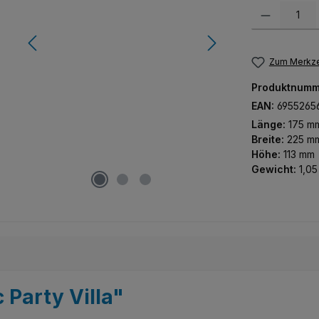
Produkt Anzah
Zum Merkze
Produktnumm
EAN:
6955265
Länge:
175 m
Breite:
225 m
Höhe:
113 mm
Gewicht:
1,05
Party Villa"