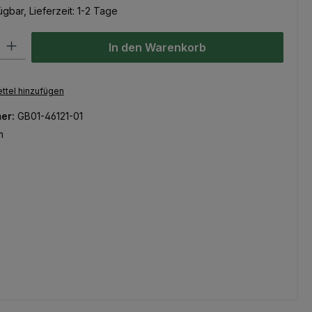
gbar, Lieferzeit: 1-2 Tage
l: Gib den gewünschten Wert ein oder benutze die Schaltflächen um
In den Warenkorb
ttel hinzufügen
er:
GB01-46121-01
m