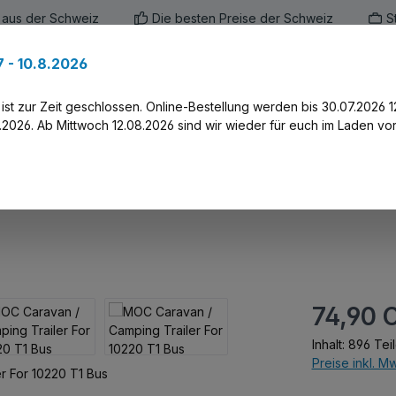
 aus der Schweiz
Die besten Preise der Schweiz
S
 - 10.8.2026
en
Marken
Alle Produkte
Druck-Servi
st zur Zeit geschlossen. Online-Bestellung werden bis 30.07.2026 1
2026. Ab Mittwoch 12.08.2026 sind wir wieder für euch im Laden vor
 Trailer For 10220 T1 Bu
Regulärer Prei
74,90 
Inhalt:
896 Tei
Preise inkl. M