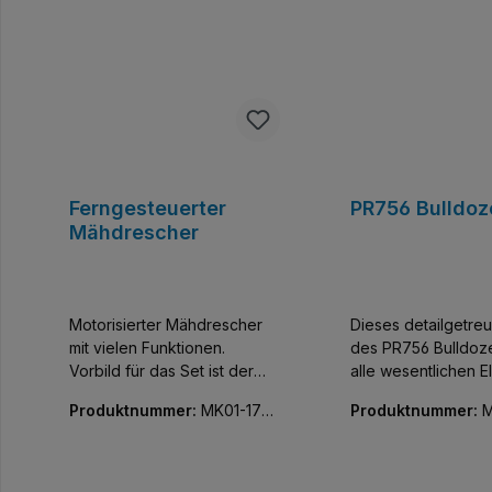
Ferngesteuerter
PR756 Bulldoz
Mähdrescher
Motorisierter Mähdrescher
Dieses detailgetre
mit vielen Funktionen.
des PR756 Bulldoze
Vorbild für das Set ist der
alle wesentlichen 
Lexion 760 der Firma Claas.
eines modernen
Produktnummer:
MK01-1701
Produktnummer:
M
Baufahrzeugs ab –
4-01
9-01
breiten Hebeschau
den Heckaufreißer 
zum verstärkten