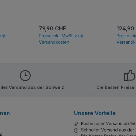
r
durch sein
hwarzes
zentuiert
:
Regulärer Preis:
Regulär
79,90 CHF
124,90
blaue
zgl.
Preise inkl. MwSt. zzgl.
Preise ink
, die
Versandkosten
Versandk
men ein
lik-
nkorb
In den Warenkorb
In d
rleihen.
ller Versand aus der Schweiz
Die besten Preise
onen
Unsere Vorteile
Kostenloser Versand ab 15
Schneller Versand aus der
z