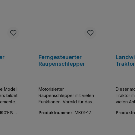
er
Ferngesteuerter
Landwi
Raupenschlepper
Trakto
ue Modell
Motorisierter
Dieser m
rs bildet
Raupenschlepper mit vielen
Traktor m
Elemente
Funktionen. Vorbild für das
vielen Anb
Set ist der Challenger der
sehr viel 
K01-1901
Produktnummer:
MK01-1709
Produkt
 von der
Firma Claas.
worden. B
3-01
4-01
fel über
Mit Pflug
bis hin
Kreiseleg