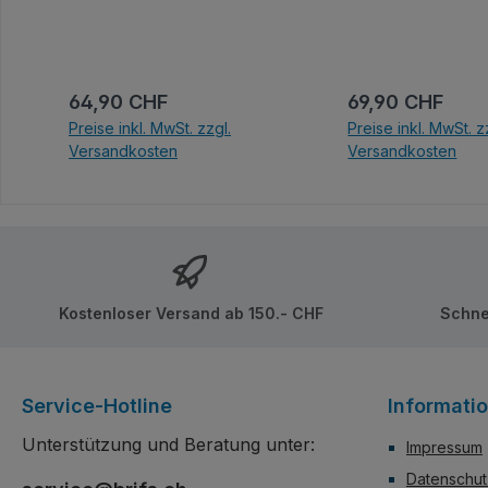
Kabinenrahmen. De
Bulldozer besticht 
markantes gelb-sc
Industriedesign, ak
Regulärer Preis:
Regulärer Preis
64,90 CHF
69,90 CHF
durch funktionale 
Preise inkl. MwSt. zzgl.
Preise inkl. MwSt. z
Pneumatikschläuche
Versandkosten
Versandkosten
dem gesamten Rah
realistisches Hydrau
In den Warenkorb
In den Ware
Erscheinungsbild ve
Kostenloser Versand ab 150.- CHF
Schne
Service-Hotline
Informati
Unterstützung und Beratung unter:
Impressum
Datenschut