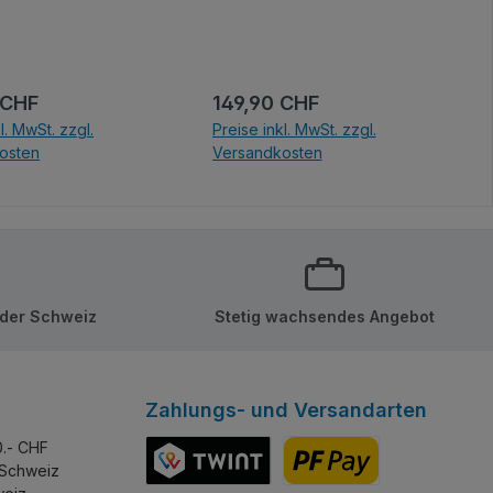
Ausleger und eine
funktionierende Schaufel,
einen einstellbaren
Gegengewichtsausgleich, 4-
er Preis:
Regulärer Preis:
 CHF
149,90 CHF
Rad-Lenkung und
l. MwSt. zzgl.
Preise inkl. MwSt. zzgl.
aufwendige Felgen mit
osten
Versandkosten
Hochleistungsreifen.
en Warenkorb
In den Warenkorb
 der Schweiz
Stetig wachsendes Angebot
Zahlungs- und Versandarten
0.- CHF
 Schweiz