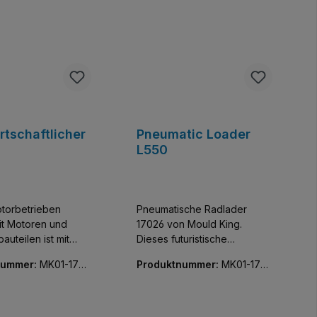
rtschaftlicher
Pneumatic Loader
r
L550
otorbetrieben
Pneumatische Radlader
it Motoren und
17026 von Mould King.
auteilen ist mit
Dieses futuristische
Liebe gestaltet
Konzeptmodell mit
nummer:
MK01-1706
Produktnummer:
MK01-1702
auspass garantiert!
pneumatischer Steuerung
6-01
, Walzenrole und
verfügt über eine Reihe
ge.
realistischer Details, darunter
einen funktionierenden