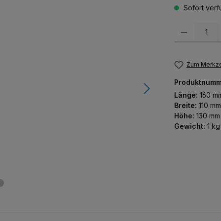
Sofort verfü
Produkt Anzah
Zum Merkze
Produktnumm
Länge:
160 m
Breite:
110 mm
Höhe:
130 mm
Gewicht:
1 kg