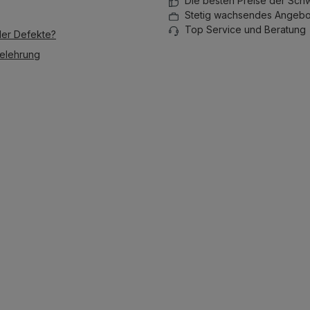
Die besten Preise der Sch
Stetig wachsendes Angebo
Top Service und Beratung
der Defekte?
elehrung