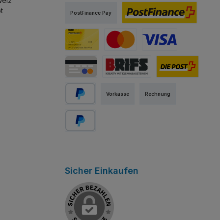
weiz
TWINT
PostFinance Pay
t
PostFinance Pay
PostFinance E-Finance
PostFinance Card
Mastercard
Visa
Kredit-/Debitkarte
Abholung Store Rapperswil
Schweizer Post
Vorkasse
Rechnung
PayPal
Später bezahlen
Sicher Einkaufen