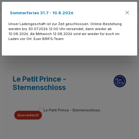
Zum Hauptinhalt springen
Kostenloser Versand ab 150.- CHF
Sommerferien 31.7 - 10.8.2026
Unser Ladengeschäft ist zur Zeit geschlossen. Online-Bestellung
werden bis 30.07.2026 12:00 Uhr versendet, dann wieder ab
10.08.2026. Ab Mittwoch 12.08.2026 sind wir wieder für euch im
Laden vor Ort. Euer BRIFS-Team
Du hast 0 Produkte
Le Petit Prince -
Sternenschloss
Bildergalerie überspringen
Ausverkauft