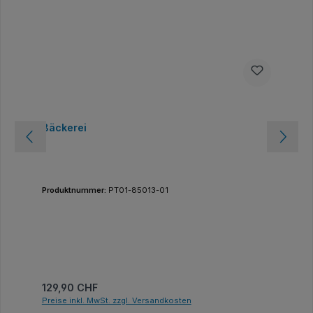
Bäckerei
Produktnummer:
PT01-85013-01
Regulärer Preis:
129,90 CHF
Preise inkl. MwSt. zzgl. Versandkosten