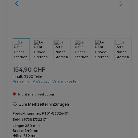
Regulärer Preis:
154,90 CHF
Inhalt:
3302 Teile
Preise inkl. MwSt. zzgl. Versandkosten
Nicht mehr verfügbar
Zum Merkzettel hinzufügen
Produktnummer:
PT01-86326-01
EAN:
6973817322174
Länge:
380 mm
Breite:
340 mm
Höhe:
730 mm