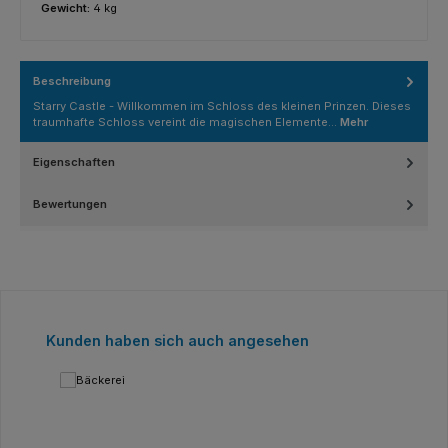
Gewicht:
4 kg
Beschreibung
Starry Castle - Willkommen im Schloss des kleinen Prinzen. Dieses
traumhafte Schloss vereint die magischen Elemente…
Mehr
Eigenschaften
Bewertungen
Produktgalerie überspringen
Kunden haben sich auch angesehen