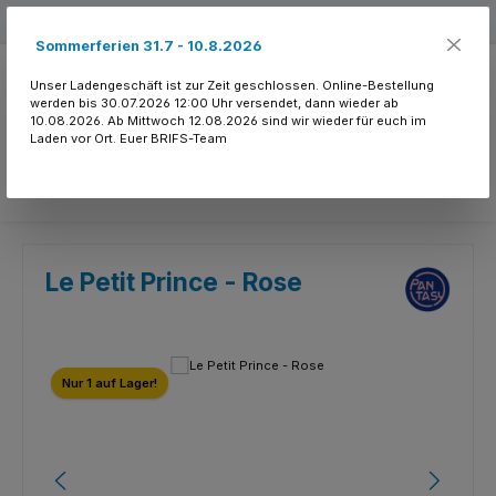
Zum Hauptinhalt springen
Kostenloser Versand ab 150.- CHF
Sommerferien 31.7 - 10.8.2026
Unser Ladengeschäft ist zur Zeit geschlossen. Online-Bestellung
werden bis 30.07.2026 12:00 Uhr versendet, dann wieder ab
10.08.2026. Ab Mittwoch 12.08.2026 sind wir wieder für euch im
Laden vor Ort. Euer BRIFS-Team
Du hast 0 Produkte
Le Petit Prince - Rose
Bildergalerie überspringen
Nur 1 auf Lager!