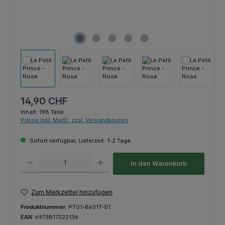
Regulärer Preis:
14,90 CHF
Inhalt:
198 Teile
Preise inkl. MwSt. zzgl. Versandkosten
Sofort verfügbar, Lieferzeit: 1-2 Tage
Produkt Anzahl: Gib den gewünschten Wert ein oder benutze die Schaltfl
In den Warenkorb
Zum Merkzettel hinzufügen
Produktnummer:
PT01-86317-01
EAN:
6973817322136