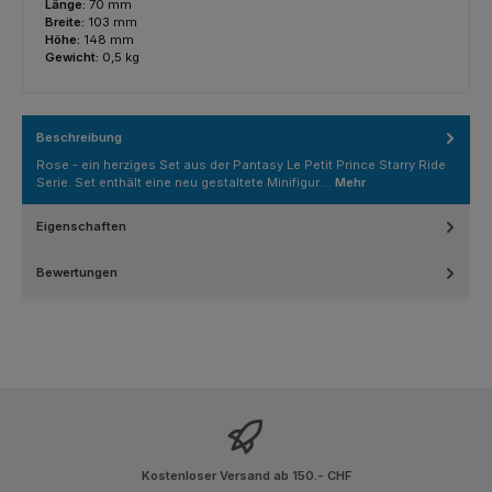
Länge:
70 mm
Breite:
103 mm
Höhe:
148 mm
Gewicht:
0,5 kg
Beschreibung
Rose - ein herziges Set aus der Pantasy Le Petit Prince Starry Ride
Serie. Set enthält eine neu gestaltete Minifigur.…
Mehr
Eigenschaften
Bewertungen
Kostenloser Versand ab 150.- CHF