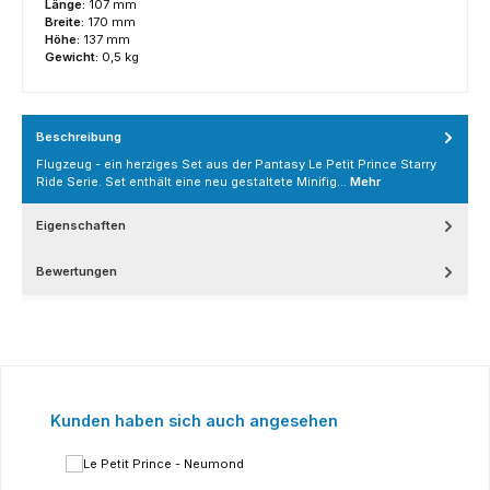
Länge:
107 mm
Breite:
170 mm
Höhe:
137 mm
Gewicht:
0,5 kg
Beschreibung
Flugzeug - ein herziges Set aus der Pantasy Le Petit Prince Starry
Ride Serie. Set enthält eine neu gestaltete Minifig…
Mehr
Eigenschaften
Bewertungen
Produktgalerie überspringen
Kunden haben sich auch angesehen