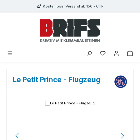
Zum Hauptinhalt springen
Kostenloser Versand ab 150.- CHF
Du hast 0 Produkte
Le Petit Prince - Flugzeug
Bildergalerie überspringen