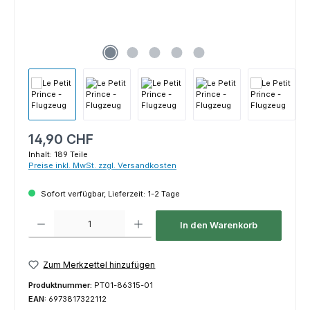
Regulärer Preis:
14,90 CHF
Inhalt:
189 Teile
Preise inkl. MwSt. zzgl. Versandkosten
Sofort verfügbar, Lieferzeit: 1-2 Tage
Produkt Anzahl: Gib den gewünschten Wert ein oder benutze die Schaltfl
In den Warenkorb
Zum Merkzettel hinzufügen
Produktnummer:
PT01-86315-01
EAN:
6973817322112