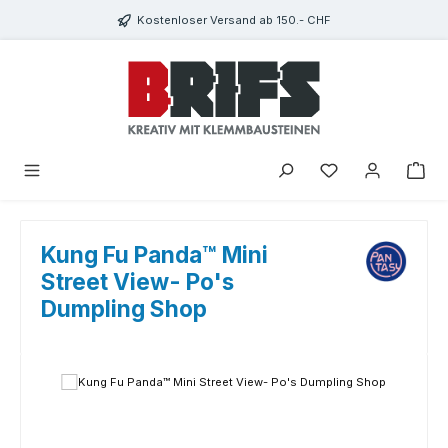
Zum Hauptinhalt springen
Kostenloser Versand ab 150.- CHF
Du hast 0 Produkte
Kung Fu Panda™ Mini
Street View- Po's
Dumpling Shop
Bildergalerie überspringen