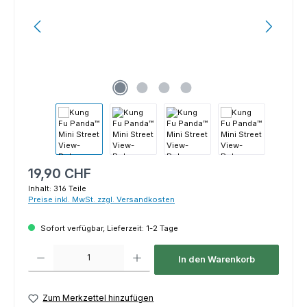
Regulärer Preis:
19,90 CHF
Inhalt:
316 Teile
Preise inkl. MwSt. zzgl. Versandkosten
Sofort verfügbar, Lieferzeit: 1-2 Tage
Produkt Anzahl: Gib den gewünschten Wert ein oder benutze die Schaltfl
In den Warenkorb
Zum Merkzettel hinzufügen