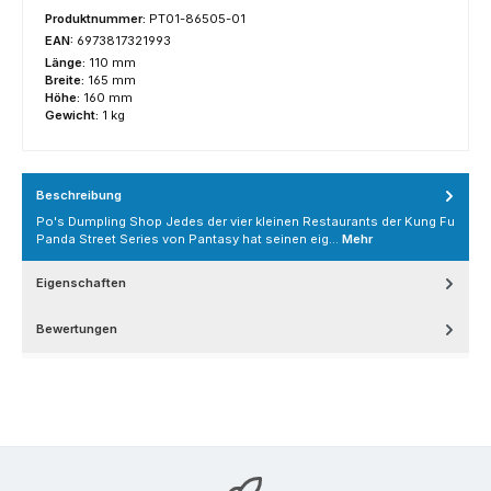
Produktnummer:
PT01-86505-01
EAN:
6973817321993
Länge:
110 mm
Breite:
165 mm
Höhe:
160 mm
Gewicht:
1 kg
Beschreibung
Po's Dumpling Shop Jedes der vier kleinen Restaurants der Kung Fu
Panda Street Series von Pantasy hat seinen eig…
Mehr
Eigenschaften
Bewertungen