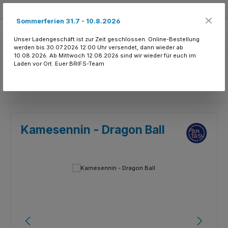
Zum Hauptinhalt springen
Kostenloser Versand ab 150.- CHF
Sommerferien 31.7 - 10.8.2026
Unser Ladengeschäft ist zur Zeit geschlossen. Online-Bestellung
werden bis 30.07.2026 12:00 Uhr versendet, dann wieder ab
10.08.2026. Ab Mittwoch 12.08.2026 sind wir wieder für euch im
Laden vor Ort. Euer BRIFS-Team
Du hast 0 Produkte
Kamesennin - Dragon Ball
Bildergalerie überspringen