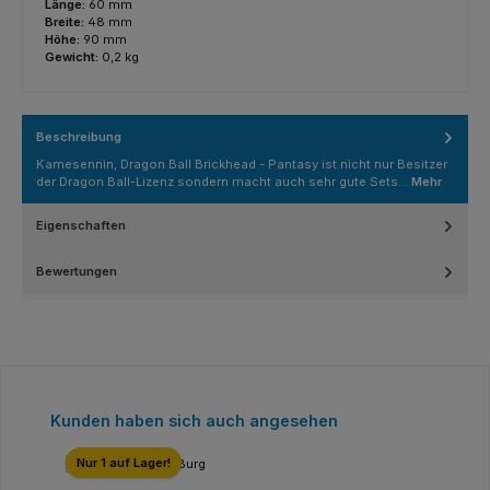
Länge:
60 mm
Breite:
48 mm
Höhe:
90 mm
Gewicht:
0,2 kg
Beschreibung
Kamesennin, Dragon Ball Brickhead - Pantasy ist nicht nur Besitzer
der Dragon Ball-Lizenz sondern macht auch sehr gute Sets…
Mehr
Eigenschaften
Bewertungen
Produktgalerie überspringen
Kunden haben sich auch angesehen
Nur 1 auf Lager!