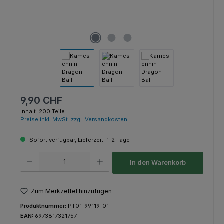
Regulärer Preis:
9,90 CHF
Inhalt:
200 Teile
Preise inkl. MwSt. zzgl. Versandkosten
Sofort verfügbar, Lieferzeit: 1-2 Tage
Produkt Anzahl: Gib den gewünschten Wert ein oder benutze die Schaltfl
In den Warenkorb
Zum Merkzettel hinzufügen
Produktnummer:
PT01-99119-01
EAN:
6973817321757