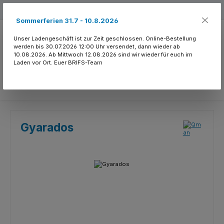
Zum Hauptinhalt springen
Kostenloser Versand ab 150.- CHF
Sommerferien 31.7 - 10.8.2026
Unser Ladengeschäft ist zur Zeit geschlossen. Online-Bestellung
werden bis 30.07.2026 12:00 Uhr versendet, dann wieder ab
10.08.2026. Ab Mittwoch 12.08.2026 sind wir wieder für euch im
Laden vor Ort. Euer BRIFS-Team
Du hast 0 Produkte
Gyarados
Bildergalerie überspringen