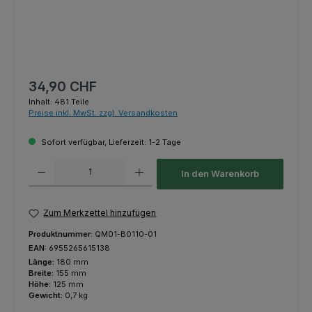
Regulärer Preis:
34,90 CHF
Inhalt:
481 Teile
Preise inkl. MwSt. zzgl. Versandkosten
Sofort verfügbar, Lieferzeit: 1-2 Tage
Produkt Anzahl: Gib den gewünschten Wert ein oder benutze die Schaltfl
In den Warenkorb
Zum Merkzettel hinzufügen
Produktnummer:
QM01-B0110-01
EAN:
6955265615138
Länge:
180 mm
Breite:
155 mm
Höhe:
125 mm
Gewicht:
0,7 kg