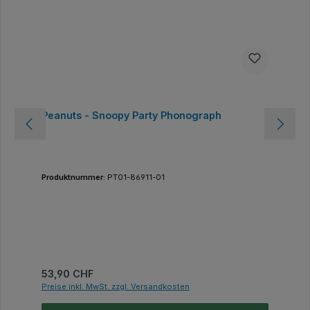
Peanuts - Snoopy Party Phonograph
Produktnummer:
PT01-86911-01
Regulärer Preis:
53,90 CHF
Preise inkl. MwSt. zzgl. Versandkosten