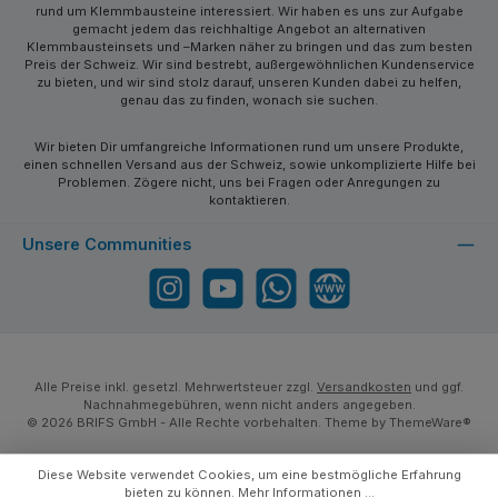
rund um Klemmbausteine interessiert. Wir haben es uns zur Aufgabe
gemacht jedem das reichhaltige Angebot an alternativen
Klemmbausteinsets und –Marken näher zu bringen und das zum besten
Preis der Schweiz. Wir sind bestrebt, außergewöhnlichen Kundenservice
zu bieten, und wir sind stolz darauf, unseren Kunden dabei zu helfen,
genau das zu finden, wonach sie suchen.
Wir bieten Dir umfangreiche Informationen rund um unsere Produkte,
einen schnellen Versand aus der Schweiz, sowie unkomplizierte Hilfe bei
Problemen. Zögere nicht, uns bei Fragen oder Anregungen zu
kontaktieren.
Unsere Communities
Instagram
YouTube
WhatsApp
Website
Alle Preise inkl. gesetzl. Mehrwertsteuer zzgl.
Versandkosten
und ggf.
Nachnahmegebühren, wenn nicht anders angegeben.
© 2026 BRIFS GmbH - Alle Rechte vorbehalten. Theme by
ThemeWare®
Diese Website verwendet Cookies, um eine bestmögliche Erfahrung
bieten zu können.
Mehr Informationen ...