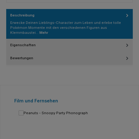
Beschreibung
Erwecke Deinen Lieblings-Character zum Leben und erlebe tolle
Pokémon Momente mit den verschiedenen Figuren aus
Klemmbaustei…
Mehr
Eigenschaften
Bewertungen
Produktgalerie überspringen
Film und Fernsehen