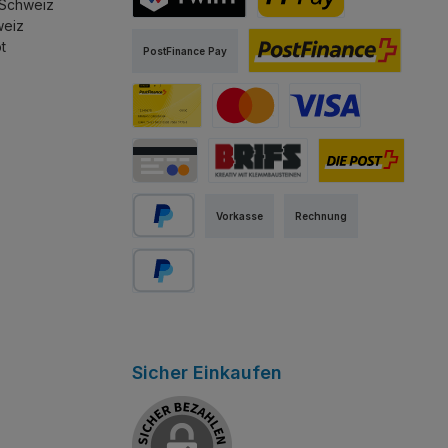
 Schweiz
weiz
TWINT
PostFinance Pay
t
PostFinance Pay
PostFinance E-Finance
PostFinance Card
Mastercard
Visa
Kredit-/Debitkarte
Abholung Store Rapperswil
Schweizer Post
Vorkasse
Rechnung
PayPal
Später bezahlen
Sicher Einkaufen