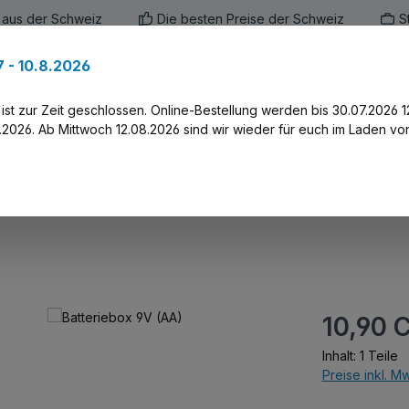
 aus der Schweiz
Die besten Preise der Schweiz
S
 - 10.8.2026
en
Marken
Alle Produkte
Druck-Servi
st zur Zeit geschlossen. Online-Bestellung werden bis 30.07.2026 1
2026. Ab Mittwoch 12.08.2026 sind wir wieder für euch im Laden vor
Regulärer Prei
10,90 
Inhalt:
1 Teile
Preise inkl. M