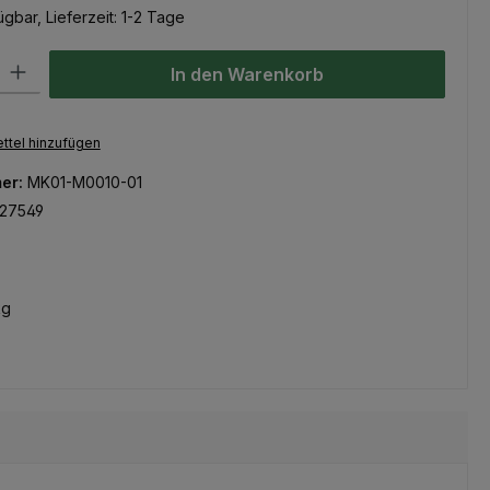
gbar, Lieferzeit: 1-2 Tage
l: Gib den gewünschten Wert ein oder benutze die Schaltflächen um
In den Warenkorb
ttel hinzufügen
er:
MK01-M0010-01
27549
kg