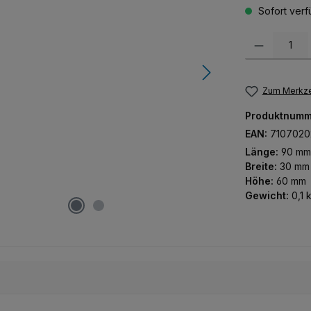
Sofort verfü
Produkt Anzah
Zum Merkze
Produktnumm
EAN:
7107020
Länge:
90 mm
Breite:
30 mm
Höhe:
60 mm
Gewicht:
0,1 