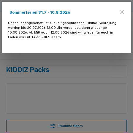
Zum Hauptinhalt springen
Kostenloser Versand ab 150.- CHF
Sommerferien 31.7 - 10.8.2026
Unser Ladengeschäft ist zur Zeit geschlossen. Online-Bestellung
werden bis 30.07.2026 12:00 Uhr versendet, dann wieder ab
10.08.2026. Ab Mittwoch 12.08.2026 sind wir wieder für euch im
Laden vor Ort. Euer BRIFS-Team
Du hast 0 Produkte
KIDDIZ Packs
Produkte filtern