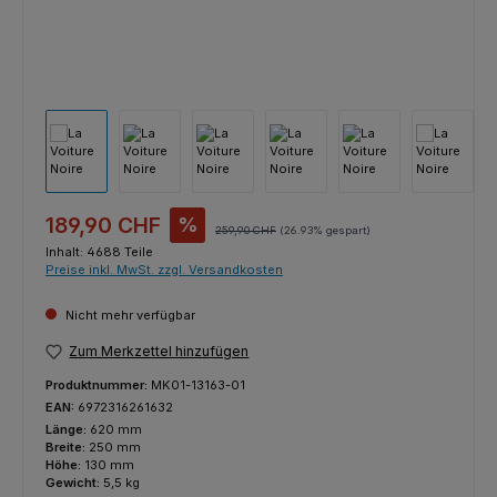
Verkaufspreis:
189,90 CHF
%
Regulärer Preis:
259,90 CHF
(26.93% gespart)
Inhalt:
4688 Teile
Preise inkl. MwSt. zzgl. Versandkosten
Nicht mehr verfügbar
Zum Merkzettel hinzufügen
Produktnummer:
MK01-13163-01
EAN:
6972316261632
Länge:
620 mm
Breite:
250 mm
Höhe:
130 mm
Gewicht:
5,5 kg