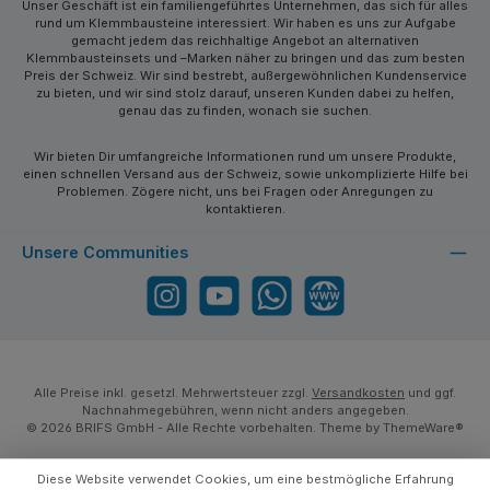
Unser Geschäft ist ein familiengeführtes Unternehmen, das sich für alles
rund um Klemmbausteine interessiert. Wir haben es uns zur Aufgabe
gemacht jedem das reichhaltige Angebot an alternativen
Klemmbausteinsets und –Marken näher zu bringen und das zum besten
Preis der Schweiz. Wir sind bestrebt, außergewöhnlichen Kundenservice
zu bieten, und wir sind stolz darauf, unseren Kunden dabei zu helfen,
genau das zu finden, wonach sie suchen.
Wir bieten Dir umfangreiche Informationen rund um unsere Produkte,
einen schnellen Versand aus der Schweiz, sowie unkomplizierte Hilfe bei
Problemen. Zögere nicht, uns bei Fragen oder Anregungen zu
kontaktieren.
Unsere Communities
Instagram
YouTube
WhatsApp
Website
Alle Preise inkl. gesetzl. Mehrwertsteuer zzgl.
Versandkosten
und ggf.
Nachnahmegebühren, wenn nicht anders angegeben.
© 2026 BRIFS GmbH - Alle Rechte vorbehalten. Theme by
ThemeWare®
Diese Website verwendet Cookies, um eine bestmögliche Erfahrung