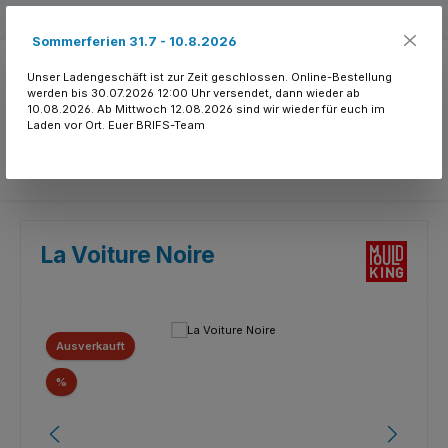
Zum Hauptinhalt springen
Kostenloser Versand ab 150.- CHF
Sommerferien 31.7 - 10.8.2026
Unser Ladengeschäft ist zur Zeit geschlossen. Online-Bestellung
werden bis 30.07.2026 12:00 Uhr versendet, dann wieder ab
10.08.2026. Ab Mittwoch 12.08.2026 sind wir wieder für euch im
Laden vor Ort. Euer BRIFS-Team
Du hast 0 Produkte
La Voiture Noire
Bildergalerie überspringen
Ausverkauft
Rabatt
%