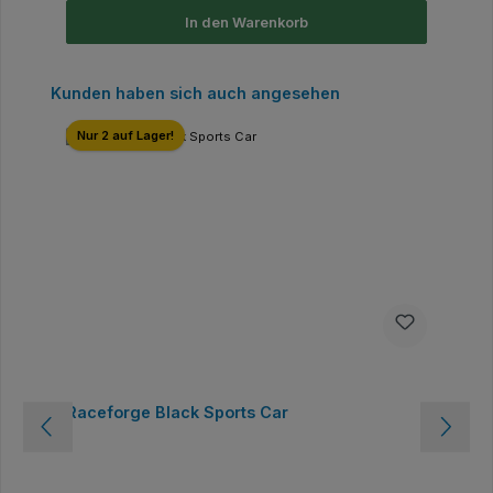
In den Warenkorb
Produktgalerie überspringen
Kunden haben sich auch angesehen
Nur 2 auf Lager!
Raceforge Black Sports Car