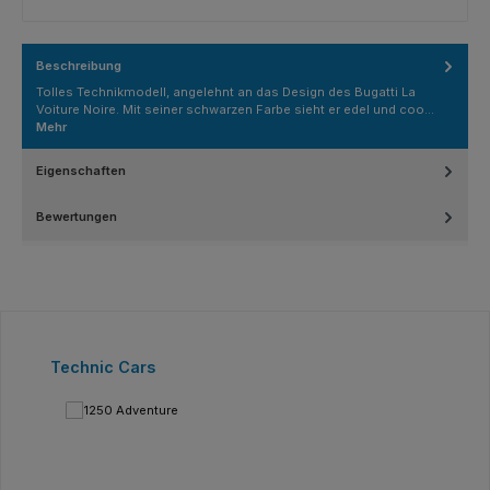
Beschreibung
Tolles Technikmodell, angelehnt an das Design des Bugatti La
Voiture Noire. Mit seiner schwarzen Farbe sieht er edel und coo…
Mehr
Eigenschaften
Bewertungen
Produktgalerie überspringen
Technic Cars